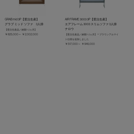
GRAB mid 3P【受注生産】
AIR FRAME 3003 3P【受注生産】
グラブ ミッド ソファ 3人掛
エアフレーム 3003 スリムソファ 3人掛
ナロウ
【受注生産品／納期 1-2ヵ月】
￥825,000～ ￥2,002,000
【受注生産品／納期 1-2ヵ月】＊ブラウンアルマイ
ト仕様を追加しました
￥517,000～ ￥946,000