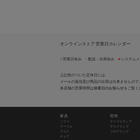
オンラインストア 営業日カレンダー
■
営業日休み
■
配送・出荷休み
■
システムメ
上記色のついた定休日には、
メールの返信及び商品の出荷は出来ませんので
各店舗の営業時間は
休業日のお知らせ
をご覧く
家具
照明
ソファ
テーブルランプ
テーブル
デスクランプ
デスク
フロアランプ
チェア