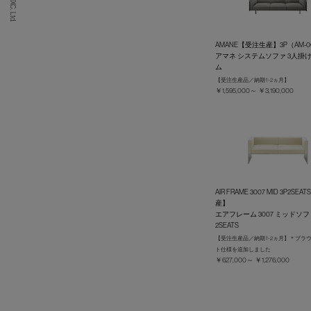
AMANE【受注生産】3P（AM-0
アマネ システムソファ 3人掛け
ム
【受注生産品／納期 1-2ヵ月】
￥1,595,000～ ￥3,190,000
AIR FRAME 3007 MID 3P2SE
産】
エアフレーム 3007 ミッドソフ
2SEATS
【受注生産品／納期 1-2ヵ月】＊ブラ
ト仕様を追加しました
￥627,000～ ￥1,276,000