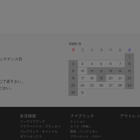
2026 / 8
日
月
火
水
木
金
土
1
ンテナンス日
2
3
4
5
6
7
8
9
10
11
12
13
14
15
16
17
18
19
20
21
22
ご了承下さい。
23
24
25
26
27
28
29
ださい。
30
31
生活雑貨
ファブリック
アウトレ
インテリアグッズ
クッション
フラワーベース・プランター
ヌード（中材）
フレグランス・キャンドル
寝具・ベッドリネン
ダストボックス
ブランケット・スロー