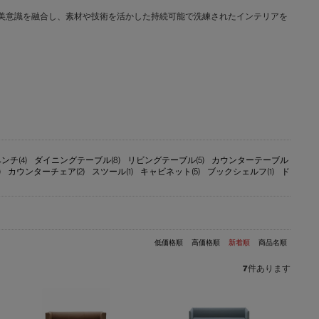
文化と日本の美意識を融合し、素材や技術を活かした持続可能で洗練されたインテリアを
ンチ(4)
ダイニングテーブル(8)
リビングテーブル(5)
カウンターテーブル
)
カウンターチェア(2)
スツール(1)
キャビネット(5)
ブックシェルフ(1)
ド
低価格順
高価格順
新着順
商品名順
7
件あります