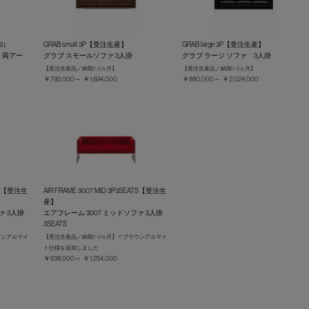
6）
GRAB small 3P【受注生産】
GRAB large 3P【受注生産】
 両アー
グラブ スモールソファ 3人掛
グラブ ラージ ソファ 3人掛
【受注生産品／納期 1-2ヵ月】
【受注生産品／納期 1-2ヵ月】
￥792,000～ ￥1,694,000
￥880,000～ ￥2,024,000
ATS【受注生
AIR FRAME 3007 MID 3P3SEATS【受注生
産】
ァ 3人掛
エアフレーム 3007 ミッドソファ 3人掛
3SEATS
ウンアルマイ
【受注生産品／納期 1-2ヵ月】＊ブラウンアルマイ
ト仕様を追加しました
￥638,000～ ￥1,254,000