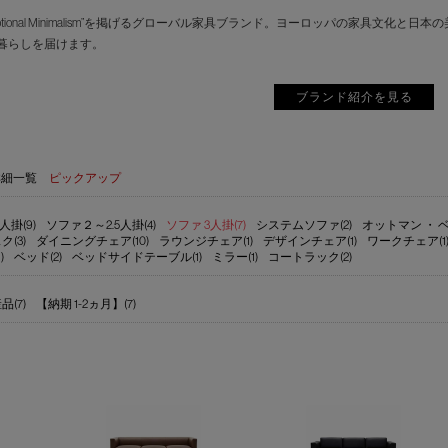
motional Minimalism”を掲げるグローバル家具ブランド。ヨーロッパの家具
暮らしを届けます。
ブランド紹介を見る
詳細一覧
ピックアップ
人掛(9)
ソファ２～2.5人掛(4)
ソファ 3人掛(7)
システムソファ(2)
オットマン ・ ベ
ク(3)
ダイニングチェア(10)
ラウンジチェア(1)
デザインチェア(1)
ワークチェア(1
)
ベッド(2)
ベッドサイドテーブル(1)
ミラー(1)
コートラック(2)
(7)
【納期 1-2ヵ月】(7)