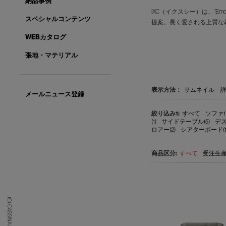
納品事例
IXC（イクスシー）は、”E
スペシャルコンテンツ
提案。長く愛される上質な
WEBカタログ
張地・マテリアル
表示方法：
サムネイル
メールニュース登録
すべて
ソファ1
(1)
サイドテーブル(5)
デス
ロアー(2)
シアターボード(1
すべて
受注生産品
(C) CASSINA IXC. Ltd.