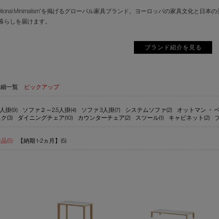
motional Minimalism”を掲げるグローバル家具ブランド。ヨーロッパの家具
暮らしを届けます。
ブランド紹介を見る
詳細一覧
ピックアップ
人掛(9)
ソファ２～2.5人掛(4)
ソファ 3人掛(7)
システムソファ(2)
オットマン ・ ベ
ク(3)
ダイニングチェア(10)
カウンターチェア(2)
スツール(1)
キャビネット(2)
(5)
【納期 1-2ヵ月】(5)