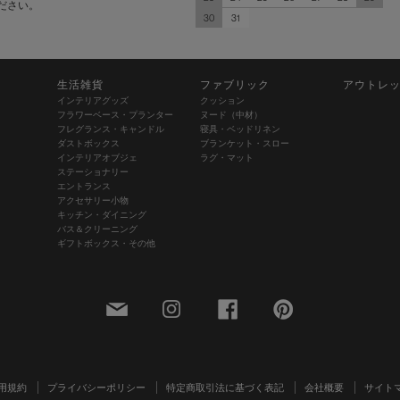
ださい。
30
31
生活雑貨
ファブリック
アウトレ
インテリアグッズ
クッション
フラワーベース・プランター
ヌード（中材）
フレグランス・キャンドル
寝具・ベッドリネン
ダストボックス
ブランケット・スロー
インテリアオブジェ
ラグ・マット
ステーショナリー
エントランス
アクセサリー小物
キッチン・ダイニング
バス＆クリーニング
ギフトボックス・その他
用規約
プライバシーポリシー
特定商取引法に基づく表記
会社概要
サイト