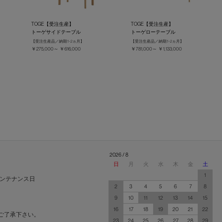
TOGE【受注生産】
TOGE【受注生産】
トーゲサイドテーブル
トーゲローテーブル
【受注生産品／納期 1-2ヵ月】
【受注生産品／納期 1-2ヵ月】
￥275,000～ ￥616,000
￥781,000～ ￥1,133,000
2026 / 8
日
月
火
水
木
金
土
1
ンテナンス日
2
3
4
5
6
7
8
9
10
11
12
13
14
15
16
17
18
19
20
21
22
ご了承下さい。
23
24
25
26
27
28
29