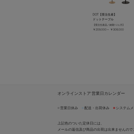
DOT【受注生産】
ドットテーブル
【受注生産品／納期 1-2ヵ月】
￥209,000～ ￥308,000
オンラインストア 営業日カレンダー
■
営業日休み
■
配送・出荷休み
■
システムメ
上記色のついた定休日には、
メールの返信及び商品の出荷は出来ませんので