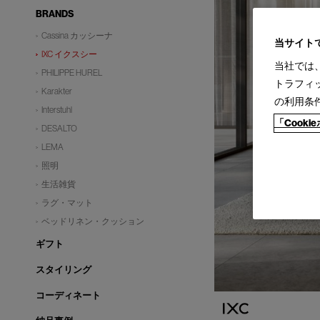
BRANDS
Cassina カッシーナ
当サイト
IXC イクスシー
当社では
PHILIPPE HUREL
トラフィ
Karakter
の利用条
Interstuhl
「Cook
DESALTO
LEMA
照明
生活雑貨
ラグ・マット
ベッドリネン・クッション
ギフト
スタイリング
コーディネート