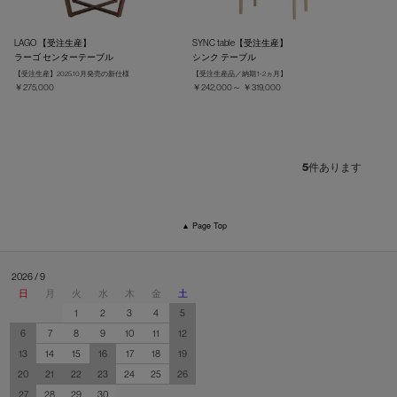
LAGO 【受注生産】
SYNC table【受注生産】
ラーゴ センターテーブル
シンク テーブル
【受注生産】2025.10月発売の新仕様
【受注生産品／納期 1-2ヵ月】
￥275,000
￥242,000～ ￥319,000
5
件あります
▲ Page Top
2026 / 9
日
月
火
水
木
金
土
1
2
3
4
5
6
7
8
9
10
11
12
13
14
15
16
17
18
19
20
21
22
23
24
25
26
27
28
29
30