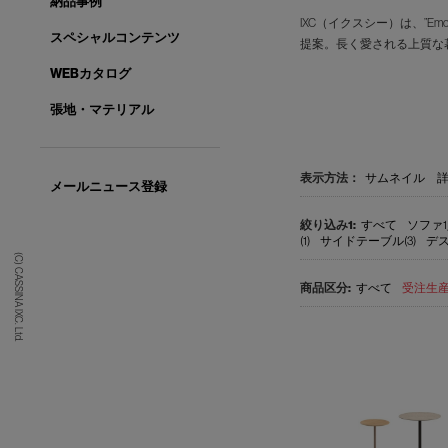
納品事例
IXC（イクスシー）は、”E
スペシャルコンテンツ
提案。長く愛される上質な
WEBカタログ
張地・マテリアル
表示方法：
サムネイル
メールニュース登録
すべて
ソファ1
(1)
サイドテーブル(3)
デス
(C) CASSINA IXC. Ltd.
すべて
受注生産品