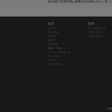
各店舗の営業時間は
休業日のお知らせ
をご覧く
家具
照明
ソファ
テーブルランプ
テーブル
デスクランプ
デスク
フロアランプ
チェア
スツール
収納・TVボード
ベッド・マットレス
ドレッサー
ミラー
コートラック
ご利