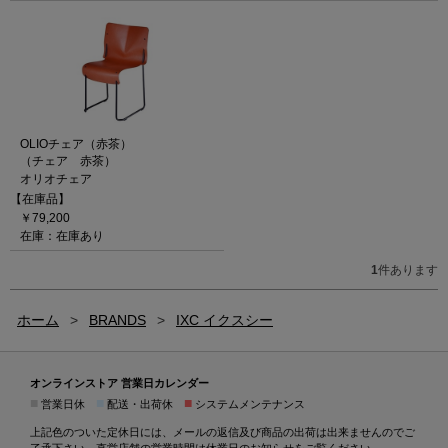
OLIOチェア（赤茶）
（チェア 赤茶）
オリオチェア
【在庫品】
￥79,200
在庫：在庫あり
1
件あります
ホーム
>
BRANDS
>
IXC イクスシー
オンラインストア 営業日カレンダー
■
■
■
営業日休
配送・出荷休
システムメンテナンス
上記色のついた定休日には、メールの返信及び商品の出荷は出来ませんのでご
了承下さい。直営店舗の営業時間は
休業日のお知らせ
をご覧ください。