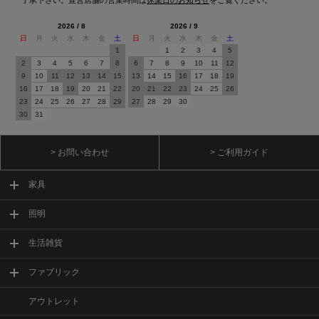
2026 / 8
2026 / 9
日
月
火
水
木
金
土
日
月
火
水
木
金
土
1
1
2
3
4
5
2
3
4
5
6
7
8
6
7
8
9
10
11
12
9
10
11
12
13
14
15
13
14
15
16
17
18
19
16
17
18
19
20
21
22
20
21
22
23
24
25
26
23
24
25
26
27
28
29
27
28
29
30
30
31
> お問い合わせ
> ご利用ガイド
家具
照明
生活雑貨
ファブリック
アウトレット