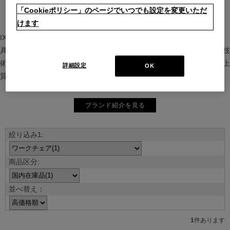
「Cookieポリシー」のページでいつでも設定を変更いただ
けます
IXC（イクスシー）は、”Emotional Minimalism”を掲げるグローバル家
具ブランド。ヨーロッパの家具文化と日本の美意識を融合し、素材や技
術を活かした持続可能で洗練されたインテリアを提案。長く愛される上
詳細設定
OK
質な暮らしを届けます。
ブランド紹介を見る
並べ替え：
1
件あります