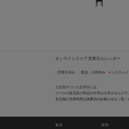
オンラインストア 営業日カレンダー
■
営業日休み
■
配送・出荷休み
■
システムメ
上記色のついた定休日には、
メールの返信及び商品の出荷は出来ませんので
各店舗の営業時間は
休業日のお知らせ
をご覧く
家具
照明