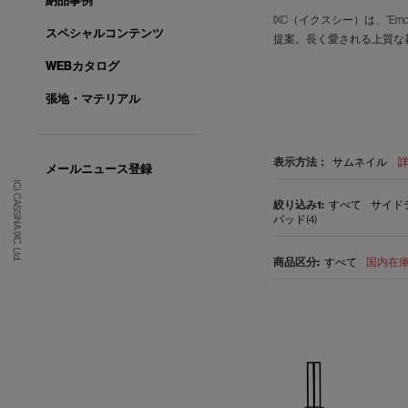
納品事例
IXC（イクスシー）は、”E
スペシャルコンテンツ
提案。長く愛される上質な
WEBカタログ
張地・マテリアル
表示方法：
サムネイル
メールニュース登録
(C) CASSINA IXC. Ltd.
すべて
サイドテ
パッド(4)
すべて
国内在庫品