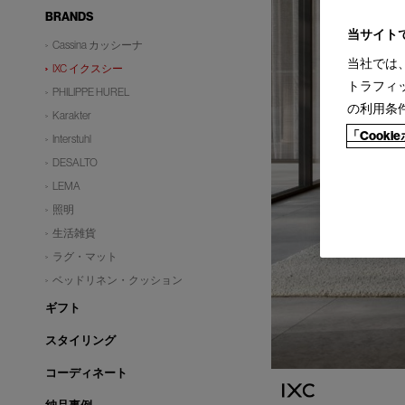
BRANDS
当サイト
Cassina カッシーナ
当社では
IXC イクスシー
トラフィ
PHILIPPE HUREL
の利用条
Karakter
「Cook
Interstuhl
DESALTO
LEMA
照明
生活雑貨
ラグ・マット
ベッドリネン・クッション
ギフト
スタイリング
コーディネート