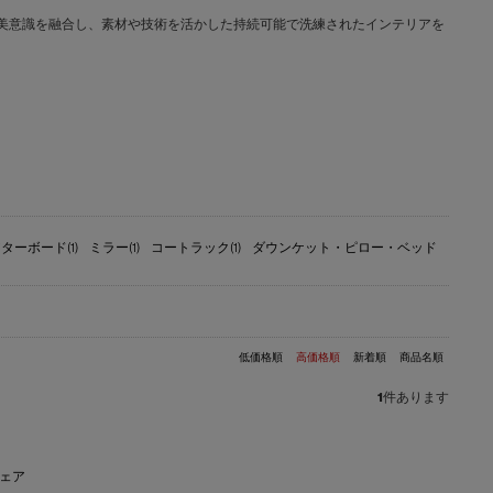
文化と日本の美意識を融合し、素材や技術を活かした持続可能で洗練されたインテリアを
ターボード(1)
ミラー(1)
コートラック(1)
ダウンケット・ピロー・ベッド
低価格順
高価格順
新着順
商品名順
1
件あります
チェア