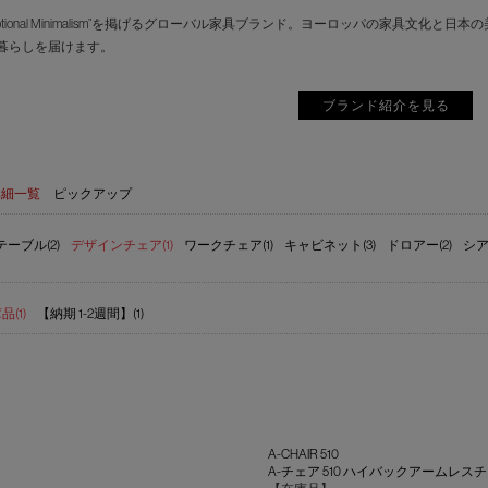
motional Minimalism”を掲げるグローバル家具ブランド。ヨーロッパの家具
暮らしを届けます。
ブランド紹介を見る
詳細一覧
ピックアップ
ーブル(2)
デザインチェア(1)
ワークチェア(1)
キャビネット(3)
ドロアー(2)
シア
(1)
【納期 1-2週間】(1)
A-CHAIR 510
A-チェア 510 ハイバックアームレス