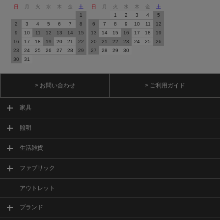
日
月
火
水
木
金
土
日
月
火
水
木
金
土
1
1
2
3
4
5
2
3
4
5
6
7
8
6
7
8
9
10
11
12
9
10
11
12
13
14
15
13
14
15
16
17
18
19
16
17
18
19
20
21
22
20
21
22
23
24
25
26
23
24
25
26
27
28
29
27
28
29
30
30
31
> お問い合わせ
> ご利用ガイド
家具
照明
生活雑貨
ファブリック
アウトレット
ブランド