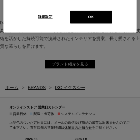
詳細設定
OK
IXC（イクスシー）は、”Emotional Minimalism”を掲げるグローバル家
具ブランド。ヨーロッパの家具文化と日本の美意識を融合し、素材や技
術を活かした持続可能で洗練されたインテリアを提案。長く愛される上
質な暮らしを届けます。
ブランド紹介を見る
ホーム
>
BRANDS
>
IXC イクスシー
オンラインストア 営業日カレンダー
■
■
■
営業日休
配送・出荷休
システムメンテナンス
上記色のついた定休日には、メールの返信及び商品の出荷は出来ませんのでご
了承下さい。直営店舗の営業時間は
休業日のお知らせ
をご覧ください。
2026 / 8
2026 / 9