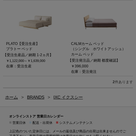
PLATO【受注生産】
CALMカーム ベッド
プラトー ベッド
（シングル ホワイトアッシュ）
カーム ベッド
【受注生産品／納期 1-2ヵ月】
【受注発注品／納期 都度確認】
￥1,122,000～
￥1,639,000
在庫：受注生産
￥396,000
在庫：受注発注
2
件あります
ホーム
>
BRANDS
>
IXC イクスシー
オンラインストア 営業日カレンダー
■
■
■
営業日休
配送・出荷休
システムメンテナンス
上記色のついた定休日には、メールの返信及び商品の出荷は出来ませんのでご
了承下さい。直営店舗の営業時間は
休業日のお知らせ
をご覧ください。