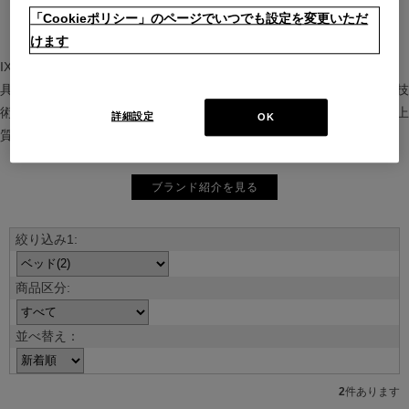
「Cookieポリシー」のページでいつでも設定を変更いただ
けます
IXC（イクスシー）は、”Emotional Minimalism”を掲げるグローバル家
具ブランド。ヨーロッパの家具文化と日本の美意識を融合し、素材や技
術を活かした持続可能で洗練されたインテリアを提案。長く愛される上
詳細設定
OK
質な暮らしを届けます。
ブランド紹介を見る
並べ替え：
2
件あります