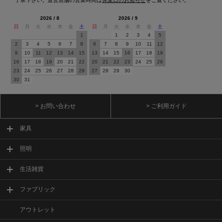
2026 / 8
2026 / 9
日
月
火
水
木
金
土
日
月
火
水
木
金
土
1
1
2
3
4
5
2
3
4
5
6
7
8
6
7
8
9
10
11
12
9
10
11
12
13
14
15
13
14
15
16
17
18
19
16
17
18
19
20
21
22
20
21
22
23
24
25
26
23
24
25
26
27
28
29
27
28
29
30
30
31
> お問い合わせ
> ご利用ガイド
家具
照明
生活雑貨
ファブリック
アウトレット