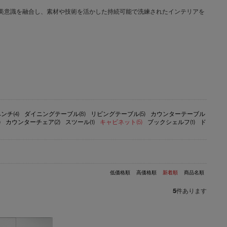
文化と日本の美意識を融合し、素材や技術を活かした持続可能で洗練されたインテリアを
ンチ(4)
ダイニングテーブル(8)
リビングテーブル(5)
カウンターテーブル
)
カウンターチェア(2)
スツール(1)
キャビネット(5)
ブックシェルフ(1)
ド
低価格順
高価格順
新着順
商品名順
5
件あります