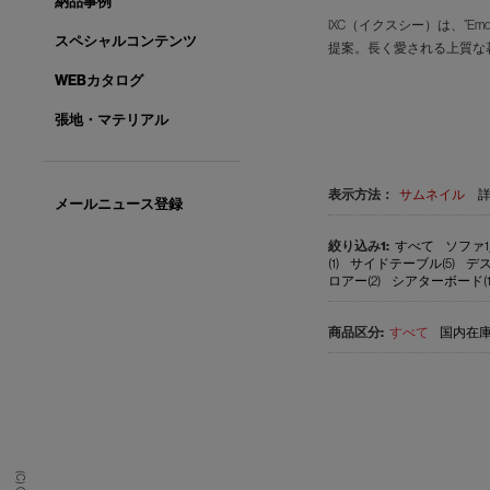
納品事例
IXC（イクスシー）は、”E
スペシャルコンテンツ
提案。長く愛される上質な
WEBカタログ
張地・マテリアル
表示方法：
サムネイル
メールニュース登録
すべて
ソファ1
(1)
サイドテーブル(5)
デス
ロアー(2)
シアターボード(1
すべて
国内在庫品