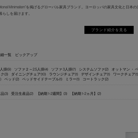
motional Minimalism”を掲げるグローバル家具ブランド。ヨーロッパの家具
暮らしを届けます。
ブランド紹介を見る
詳細一覧
ピックアップ
人掛(9)
ソファ２～2.5人掛(4)
ソファ 3人掛(7)
システムソファ(2)
オットマン ・ ベ
ク(3)
ダイニングチェア(10)
ラウンジチェア(1)
デザインチェア(1)
ワークチェア(1
)
ベッド(2)
ベッドサイドテーブル(1)
ミラー(1)
コートラック(2)
(3)
受注生産品(2)
【納期 1-2週間】(3)
【納期 1-2ヵ月】(2)