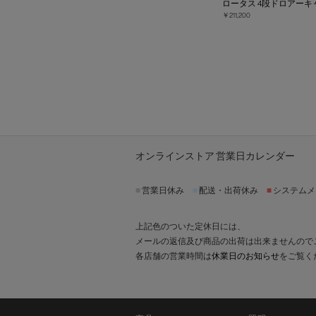
ロータス 4段ドロアーキ
￥211,200
オンラインストア 営業日カレンダー
■
営業日休み
■
配送・出荷休み
■
システムメ
上記色のついた定休日には、
メールの返信及び商品の出荷は出来ませんので
各店舗の営業時間は
休業日のお知らせ
をご覧く