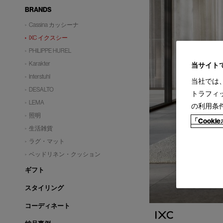
BRANDS
Cassina カッシーナ
IXC イクスシー
PHILIPPE HUREL
Karakter
当サイト
Interstuhl
当社では
DESALTO
トラフィ
LEMA
の利用条
照明
「Cook
生活雑貨
ラグ・マット
ベッドリネン・クッション
ギフト
スタイリング
コーディネート