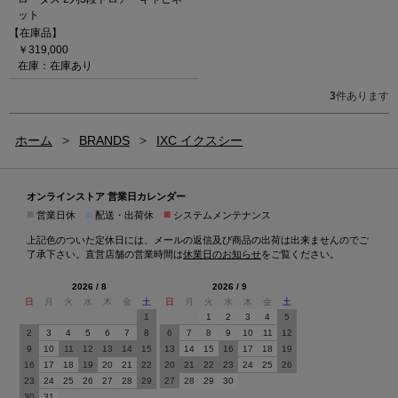
ット
【在庫品】
￥319,000
在庫：在庫あり
3
件あります
ホーム
>
BRANDS
>
IXC イクスシー
オンラインストア 営業日カレンダー
■
■
■
営業日休
配送・出荷休
システムメンテナンス
上記色のついた定休日には、メールの返信及び商品の出荷は出来ませんのでご
了承下さい。直営店舗の営業時間は
休業日のお知らせ
をご覧ください。
2026 / 8
2026 / 9
日
月
火
水
木
金
土
日
月
火
水
木
金
土
1
1
2
3
4
5
2
3
4
5
6
7
8
6
7
8
9
10
11
12
9
10
11
12
13
14
15
13
14
15
16
17
18
19
16
17
18
19
20
21
22
20
21
22
23
24
25
26
23
24
25
26
27
28
29
27
28
29
30
30
31