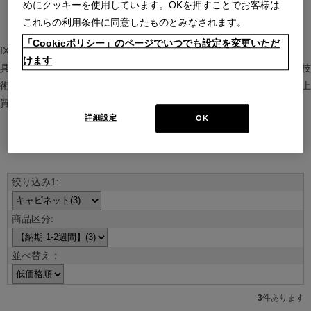
めにクッキーを使用しています。OKを押すことでお客様は
これらの利用条件に同意したものとみなされます。
「Cookieポリシー」のページでいつでも設定を変更いただ
IXC（イクスシー）は、”Emotional Minimalism”を掲げるグローバル家
けます
具ブランド。ヨーロッパの家具文化と日本の美意識を融合し、素材や技
術を活かした持続可能で洗練されたインテリアを提案。長く愛される上
質な暮らしを届けます。
詳細設定
OK
ブランド紹介を見る
並べ替え：
3
件あります