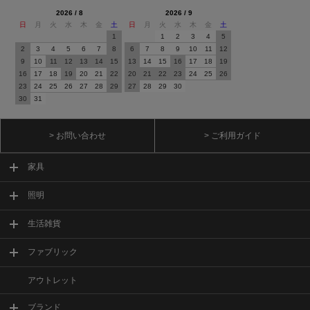
2026 / 8
2026 / 9
日
月
火
水
木
金
土
日
月
火
水
木
金
土
1
1
2
3
4
5
2
3
4
5
6
7
8
6
7
8
9
10
11
12
9
10
11
12
13
14
15
13
14
15
16
17
18
19
16
17
18
19
20
21
22
20
21
22
23
24
25
26
23
24
25
26
27
28
29
27
28
29
30
30
31
> お問い合わせ
> ご利用ガイド
家具
照明
生活雑貨
ファブリック
アウトレット
ブランド