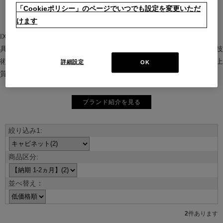
「Cookieポリシー」のページでいつでも設定を変更いただ
けます
IXC（イクスシー）は、”Emotional Minimalism”を掲げるグローバル家
具ブランド。ヨーロッパの家具文化と日本の美意識を融合し、素材や技
術を活かした持続可能で洗練されたインテリアを提案。長く愛される上
詳細設定
OK
質な暮らしを届けます。
ブランド紹介を見る
並べ替え：
2
件あります