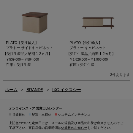
PLATO【受注輸入】
PLATO【受注輸入】
プラトー サイドキャビネット
プラトー キャビネット
【受注生産品／納期 1-2ヵ月】
【受注生産品／納期 1-2ヵ月】
￥539,000～
￥594,000
￥1,826,000～
￥1,903,000
在庫：受注生産
在庫：受注生産
2
件あります
ホーム
>
BRANDS
>
IXC イクスシー
オンラインストア 営業日カレンダー
■
■
■
営業日休
配送・出荷休
システムメンテナンス
上記色のついた定休日には、メールの返信及び商品の出荷は出来ませんのでご
了承下さい。直営店舗の営業時間は
休業日のお知らせ
をご覧ください。