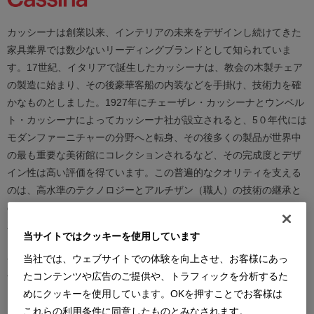
カッシーナは創業以来、インテリアの未来をデザインし続けてきた
家具業界では数少ないリーディングブランドとして知られていま
す。17世紀、イタリアで誕生したカッシーナは、教会の木製チェア
の製造に始まり、その後豪華客船の内装などを手掛け、技術力を確
かなものとしました。1927年にチェーザレ・カッシーナとウンベル
ト・カッシーナによってカッシーナ社が設立されると、5０年代には
モダンファーニチャーの分野へと転身、その後多くの製品が世界中
の最も重要な美術館にコレクションされるなど、その完成度とデザ
イン性は高い評価を得ています。この普遍的なクオリティを支える
のは、高水準のテクノロジーとアルチザン（職人）の技術の継承と
の見事な融合であり、また、永年をかけ築きあげられた歴史と信
頼、それを保ちながらも革新的に続けられる斬新で大胆な製品開発
当サイトではクッキーを使用しています
と研究、著名な建築家やデザイナーとの協業にあります。カッシー
当社では、ウェブサイトでの体験を向上させ、お客様にあっ
ナは、時代を越えて人々を魅了し、特別な満足感をもたらし続けま
たコンテンツや広告のご提供や、トラフィックを分析するた
す。
めにクッキーを使用しています。OKを押すことでお客様は
これらの利用条件に同意したものとみなされます。