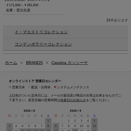
￥171,600～
￥281,600
在庫：受注生産
21
件あります
イ・マエストリコレクション
コンテンポラリーコレクション
ホーム
>
BRANDS
>
Cassina カッシーナ
オンラインストア 営業日カレンダー
■
■
■
営業日休
配送・出荷休
システムメンテナンス
上記色のついた定休日には、メールの返信及び商品の出荷は出来ませんのでご
了承下さい。直営店舗の営業時間は
休業日のお知らせ
をご覧ください。
2026 / 8
2026 / 9
日
月
火
水
木
金
土
日
月
火
水
木
金
土
1
1
2
3
4
5
2
3
4
5
6
7
8
6
7
8
9
10
11
12