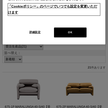
ブランド紹介を見る
「Cookieポリシー」のページでいつでも設定を変更いただ
けます
詳細設定
OK
並べ替え：
21
件あります
675-1P MARALUNGA 40-S/40【受
675-2P MARALUNGA 40-S/40【受