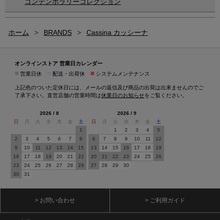
コンテンポラリーコレクション
ホーム
>
BRANDS
>
Cassina カッシーナ
オンラインストア 営業日カレンダー
■
■
■
営業日休
配送・出荷休
システムメンテナンス
上記色のついた定休日には、メールの返信及び商品の出荷は出来ませんのでご
了承下さい。直営店舗の営業時間は
休業日のお知らせ
をご覧ください。
2026 / 8
2026 / 9
日
月
火
水
木
金
土
日
月
火
水
木
金
土
1
1
2
3
4
5
2
3
4
5
6
7
8
6
7
8
9
10
11
12
9
10
11
12
13
14
15
13
14
15
16
17
18
19
16
17
18
19
20
21
22
20
21
22
23
24
25
26
23
24
25
26
27
28
29
27
28
29
30
30
31
> お問い合わせ
> ご利用ガイド