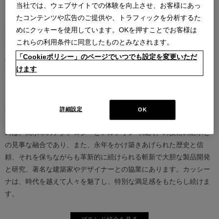
当社では、ウェブサイトでの体験を向上させ、お客様にあっ
たコンテンツや広告のご提供や、トラフィックを分析するた
カッシーナは創業以来、インテリアの未来をデザインし続けてきた
めにクッキーを使用しています。OKを押すことでお客様は
家具業界では数少ないリーディングブランドとして知られていま
これらの利用条件に同意したものとみなされます。
す。17世紀、イタリアで誕生したカッシーナは、教会の木製チェア
「Cookieポリシー」のページでいつでも設定を変更いただ
の製造に始まり、その後豪華客船の内装などを手掛け、技術力を確
けます
かなものとしました。1927年にチェーザレ・カッシーナとウンベル
ト・カッシーナによってカッシーナ社が設立されると、5０年代には
モダンファーニチャーの分野へと転身、その後多くの製品が世界中
の最も重要な美術館にコレクションされるなど、その完成度とデザ
詳細設定
OK
イン性は高い評価を得ています。この普遍的なクオリティを支える
のは、高水準のテクノロジーとアルチザン（職人）の技術の継承と
の見事な融合であり、また、永年をかけ築きあげられた歴史と信
頼、それを保ちながらも革新的に続けられる斬新で大胆な製品開発
と研究、著名な建築家やデザイナーとの協業にあります。カッシー
ナは、時代を越えて人々を魅了し、特別な満足感をもたらし続けま
す。