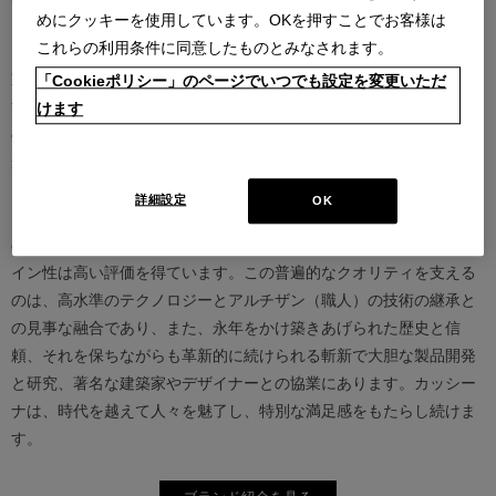
めにクッキーを使用しています。OKを押すことでお客様は
これらの利用条件に同意したものとみなされます。
カッシーナは創業以来、インテリアの未来をデザインし続けてきた
家具業界では数少ないリーディングブランドとして知られていま
「Cookieポリシー」のページでいつでも設定を変更いただ
す。17世紀、イタリアで誕生したカッシーナは、教会の木製チェア
けます
の製造に始まり、その後豪華客船の内装などを手掛け、技術力を確
かなものとしました。1927年にチェーザレ・カッシーナとウンベル
ト・カッシーナによってカッシーナ社が設立されると、5０年代には
詳細設定
OK
モダンファーニチャーの分野へと転身、その後多くの製品が世界中
の最も重要な美術館にコレクションされるなど、その完成度とデザ
イン性は高い評価を得ています。この普遍的なクオリティを支える
のは、高水準のテクノロジーとアルチザン（職人）の技術の継承と
の見事な融合であり、また、永年をかけ築きあげられた歴史と信
頼、それを保ちながらも革新的に続けられる斬新で大胆な製品開発
と研究、著名な建築家やデザイナーとの協業にあります。カッシー
ナは、時代を越えて人々を魅了し、特別な満足感をもたらし続けま
す。