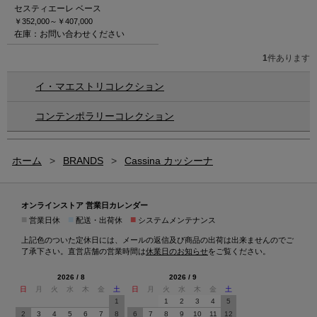
セスティエーレ ベース
￥352,000～
￥407,000
在庫：お問い合わせください
1
件あります
イ・マエストリコレクション
コンテンポラリーコレクション
ホーム
>
BRANDS
>
Cassina カッシーナ
オンラインストア 営業日カレンダー
■
■
■
営業日休
配送・出荷休
システムメンテナンス
上記色のついた定休日には、メールの返信及び商品の出荷は出来ませんのでご
了承下さい。直営店舗の営業時間は
休業日のお知らせ
をご覧ください。
2026 / 8
2026 / 9
日
月
火
水
木
金
土
日
月
火
水
木
金
土
1
1
2
3
4
5
2
3
4
5
6
7
8
6
7
8
9
10
11
12