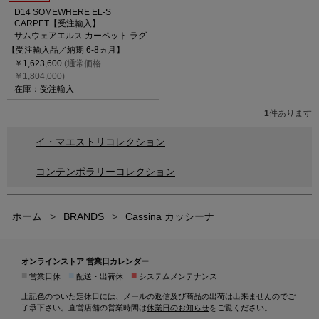
D14 SOMEWHERE EL-S
CARPET【受注輸入】
サムウェアエルス カーペット ラグ
【受注輸入品／納期 6-8ヵ月】
￥1,623,600
(通常価格
￥1,804,000)
在庫：受注輸入
1
件あります
イ・マエストリコレクション
コンテンポラリーコレクション
ホーム
>
BRANDS
>
Cassina カッシーナ
オンラインストア 営業日カレンダー
■
■
■
営業日休
配送・出荷休
システムメンテナンス
上記色のついた定休日には、メールの返信及び商品の出荷は出来ませんのでご
了承下さい。直営店舗の営業時間は
休業日のお知らせ
をご覧ください。