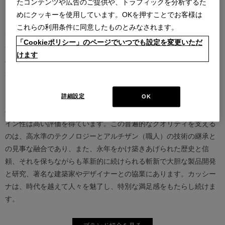
たコンテンツや広告のご提供や、トラフィックを分析するた
めにクッキーを使用しています。OKを押すことでお客様は
カッシーナは創業以来、インテリアの未来をデザインし続けてきた
これらの利用条件に同意したものとみなされます。
家具業界では数少ないリーディングブランドとして知られていま
「Cookieポリシー」のページでいつでも設定を変更いただ
す。17世紀、イタリアで誕生したカッシーナは、教会の木製チェア
けます
の製造に始まり、その後豪華客船の内装などを手掛け、技術力を確
かなものとしました。1927年にチェーザレ・カッシーナとウンベル
ト・カッシーナによってカッシーナ社が設立されると、5０年代には
詳細設定
OK
モダンファーニチャーの分野へと転身、その後多くの製品が世界中
の最も重要な美術館にコレクションされるなど、その完成度とデザ
イン性は高い評価を得ています。この普遍的なクオリティを支える
のは、高水準のテクノロジーとアルチザン（職人）の技術の継承と
の見事な融合であり、また、永年をかけ築きあげられた歴史と信
頼、それを保ちながらも革新的に続けられる斬新で大胆な製品開発
と研究、著名な建築家やデザイナーとの協業にあります。カッシー
ナは、時代を越えて人々を魅了し、特別な満足感をもたらし続けま
す。