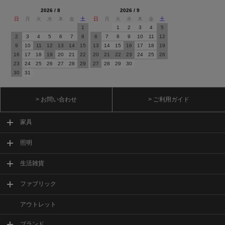
2026 / 8
2026 / 9
日
月
火
水
木
金
土
日
月
火
水
木
金
土
1
1
2
3
4
5
2
3
4
5
6
7
8
6
7
8
9
10
11
12
9
10
11
12
13
14
15
13
14
15
16
17
18
19
16
17
18
19
20
21
22
20
21
22
23
24
25
26
23
24
25
26
27
28
29
27
28
29
30
30
31
> お問い合わせ
> ご利用ガイド
家具
照明
生活雑貨
ファブリック
アウトレット
ブランド