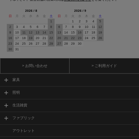
2026 / 8
2026 / 9
日
月
火
水
木
金
土
日
月
火
水
木
金
土
1
1
2
3
4
5
2
3
4
5
6
7
8
6
7
8
9
10
11
12
9
10
11
12
13
14
15
13
14
15
16
17
18
19
16
17
18
19
20
21
22
20
21
22
23
24
25
26
23
24
25
26
27
28
29
27
28
29
30
30
31
> お問い合わせ
> ご利用ガイド
家具
照明
生活雑貨
ファブリック
アウトレット