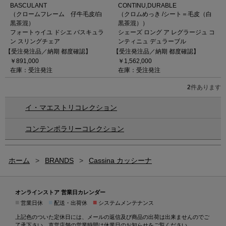
BASCULANT
CONTINU,DURABLE
（クロームフレーム 仔牛毛皮/白
（クロムめっき /シート＝毛皮（白
黒茶混）
黒茶混））
フォートゥイユ ドシエ バスキュラ
シェーズ ロング ア レグラージュ コ
ン スリングチェア
ンティニュ デュラーブル
【受注発注品／納期 都度確認】
【受注発注品／納期 都度確認】
￥891,000
￥1,562,000
在庫：受注発注
在庫：受注発注
2
件あります
イ・マエストリコレクション
コンテンポラリーコレクション
ホーム
>
BRANDS
>
Cassina カッシーナ
オンラインストア 営業日カレンダー
■
■
■
営業日休
配送・出荷休
システムメンテナンス
上記色のついた定休日には、メールの返信及び商品の出荷は出来ませんのでご
了承下さい。直営店舗の営業時間は
休業日のお知らせ
をご覧ください。