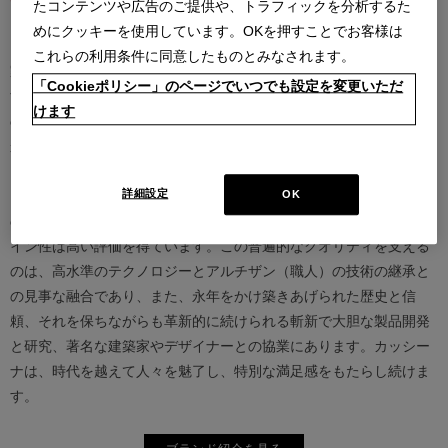
たコンテンツや広告のご提供や、トラフィックを分析するた
めにクッキーを使用しています。OKを押すことでお客様は
カッシーナは創業以来、インテリアの未来をデザインし続けてきた
これらの利用条件に同意したものとみなされます。
家具業界では数少ないリーディングブランドとして知られていま
「Cookieポリシー」のページでいつでも設定を変更いただ
す。17世紀、イタリアで誕生したカッシーナは、教会の木製チェア
けます
の製造に始まり、その後豪華客船の内装などを手掛け、技術力を確
かなものとしました。1927年にチェーザレ・カッシーナとウンベル
ト・カッシーナによってカッシーナ社が設立されると、5０年代には
モダンファーニチャーの分野へと転身、その後多くの製品が世界中
詳細設定
OK
の最も重要な美術館にコレクションされるなど、その完成度とデザ
イン性は高い評価を得ています。この普遍的なクオリティを支える
のは、高水準のテクノロジーとアルチザン（職人）の技術の継承と
の見事な融合であり、また、永年をかけ築きあげられた歴史と信
頼、それを保ちながらも革新的に続けられる斬新で大胆な製品開発
と研究、著名な建築家やデザイナーとの協業にあります。カッシー
ナは、時代を越えて人々を魅了し、特別な満足感をもたらし続けま
す。