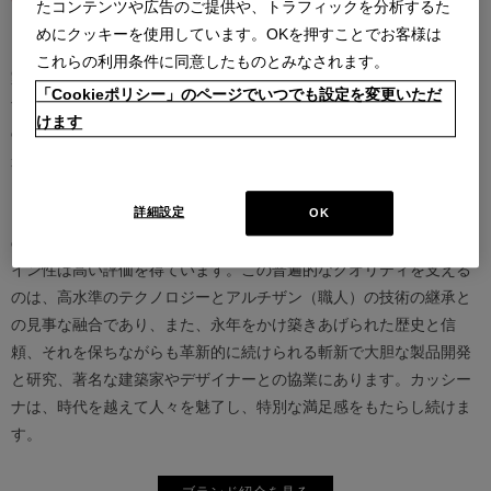
たコンテンツや広告のご提供や、トラフィックを分析するた
めにクッキーを使用しています。OKを押すことでお客様は
カッシーナは創業以来、インテリアの未来をデザインし続けてきた
これらの利用条件に同意したものとみなされます。
家具業界では数少ないリーディングブランドとして知られていま
「Cookieポリシー」のページでいつでも設定を変更いただ
す。17世紀、イタリアで誕生したカッシーナは、教会の木製チェア
けます
の製造に始まり、その後豪華客船の内装などを手掛け、技術力を確
かなものとしました。1927年にチェーザレ・カッシーナとウンベル
ト・カッシーナによってカッシーナ社が設立されると、5０年代には
モダンファーニチャーの分野へと転身、その後多くの製品が世界中
詳細設定
OK
の最も重要な美術館にコレクションされるなど、その完成度とデザ
イン性は高い評価を得ています。この普遍的なクオリティを支える
のは、高水準のテクノロジーとアルチザン（職人）の技術の継承と
の見事な融合であり、また、永年をかけ築きあげられた歴史と信
頼、それを保ちながらも革新的に続けられる斬新で大胆な製品開発
と研究、著名な建築家やデザイナーとの協業にあります。カッシー
ナは、時代を越えて人々を魅了し、特別な満足感をもたらし続けま
す。