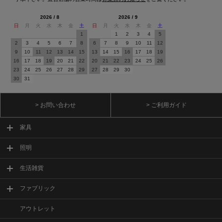
2026 / 8
2026 / 9
日
月
火
水
木
金
土
日
月
火
水
木
金
土
1
1
2
3
4
5
2
3
4
5
6
7
8
6
7
8
9
10
11
12
9
10
11
12
13
14
15
13
14
15
16
17
18
19
16
17
18
19
20
21
22
20
21
22
23
24
25
26
23
24
25
26
27
28
29
27
28
29
30
30
31
> お問い合わせ
> ご利用ガイド
家具
照明
生活雑貨
ファブリック
アウトレット