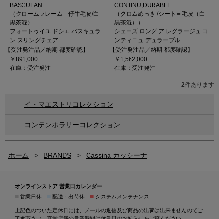
BASCULANT
CONTINU,DURABLE
（クロームフレーム 仔牛毛皮/白
（クロムめっき /シート＝毛皮（白
黒茶混）
黒茶混））
フォートゥイユ ドシエ バスキュラ
シェーズ ロング ア レグラージュ コ
ン スリングチェア
ンティニュ デュラーブル
【受注発注品／納期 都度確認】
【受注発注品／納期 都度確認】
￥891,000
￥1,562,000
在庫：受注発注
在庫：受注発注
2
件あります
イ・マエストリコレクション
コンテンポラリーコレクション
ホーム
>
BRANDS
>
Cassina カッシーナ
オンラインストア 営業日カレンダー
■
■
■
営業日休
配送・出荷休
システムメンテナンス
上記色のついた定休日には、メールの返信及び商品の出荷は出来ませんのでご
了承下さい。直営店舗の営業時間は
休業日のお知らせ
をご覧ください。