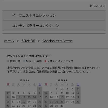
4
件あります
イ・マエストリコレクション
コンテンポラリーコレクション
ホーム
>
BRANDS
>
Cassina カッシーナ
オンラインストア 営業日カレンダー
■
■
■
営業日休
配送・出荷休
システムメンテナンス
上記色のついた定休日には、メールの返信及び商品の出荷は出来ませんのでご
了承下さい。直営店舗の営業時間は
休業日のお知らせ
をご覧ください。
2026 / 8
2026 / 9
日
月
火
水
木
金
土
日
月
火
水
木
金
土
1
1
2
3
4
5
2
3
4
5
6
7
8
6
7
8
9
10
11
12
9
10
11
12
13
14
15
13
14
15
16
17
18
19
16
17
18
19
20
21
22
20
21
22
23
24
25
26
23
24
25
26
27
28
29
27
28
29
30