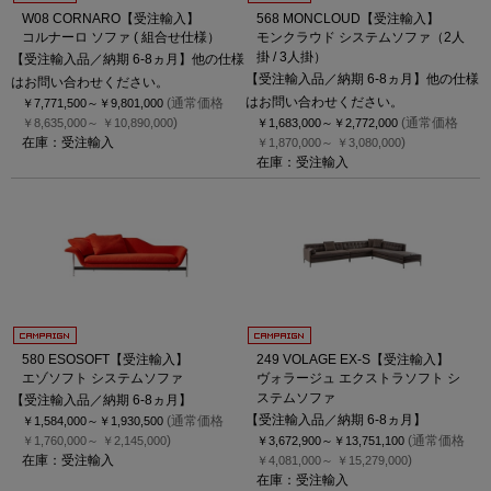
W08 CORNARO【受注輸入】
568 MONCLOUD【受注輸入】
コルナーロ ソファ ( 組合せ仕様）
モンクラウド システムソファ（2人
掛 / 3人掛）
【受注輸入品／納期 6-8ヵ月】他の仕様
【受注輸入品／納期 6-8ヵ月】他の仕様
はお問い合わせください。
はお問い合わせください。
(通常価格
￥7,771,500～
￥9,801,000
)
(通常価格
￥8,635,000～
￥10,890,000
￥1,683,000～
￥2,772,000
在庫：受注輸入
)
￥1,870,000～
￥3,080,000
在庫：受注輸入
580 ESOSOFT【受注輸入】
249 VOLAGE EX-S【受注輸入】
エゾソフト システムソファ
ヴォラージュ エクストラソフト シ
ステムソファ
【受注輸入品／納期 6-8ヵ月】
【受注輸入品／納期 6-8ヵ月】
(通常価格
￥1,584,000～
￥1,930,500
)
(通常価格
￥1,760,000～
￥2,145,000
￥3,672,900～
￥13,751,100
在庫：受注輸入
)
￥4,081,000～
￥15,279,000
在庫：受注輸入