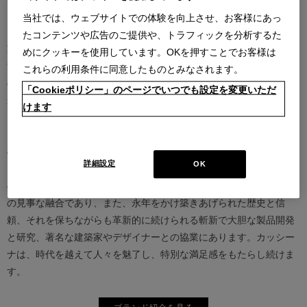
当社では、ウェブサイトでの体験を向上させ、お客様にあっ
カッシーナは創業以来、インテリアの未来をデザインし続けてきた
たコンテンツや広告のご提供や、トラフィックを分析するた
家具業界では数少ないリーディングブランドとして知られていま
めにクッキーを使用しています。OKを押すことでお客様は
す。17世紀、イタリアで誕生したカッシーナは、教会の木製チェア
これらの利用条件に同意したものとみなされます。
の製造に始まり、その後豪華客船の内装などを手掛け、技術力を確
「Cookieポリシー」のページでいつでも設定を変更いただ
かなものとしました。1927年にチェーザレ・カッシーナとウンベル
けます
ト・カッシーナによってカッシーナ社が設立されると、5０年代には
モダンファーニチャーの分野へと転身、その後多くの製品が世界中
の最も重要な美術館にコレクションされるなど、その完成度とデザ
詳細設定
OK
イン性は高い評価を得ています。この普遍的なクオリティを支える
のは、高水準のテクノロジーとアルチザン（職人）の技術の継承と
の見事な融合であり、また、永年をかけ築きあげられた歴史と信
頼、それを保ちながらも革新的に続けられる斬新で大胆な製品開発
と研究、著名な建築家やデザイナーとの協業にあります。カッシー
ナは、時代を越えて人々を魅了し、特別な満足感をもたらし続けま
す。