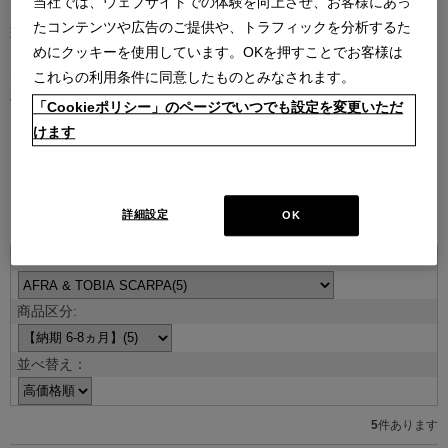
当社では、ウェブサイトでの体験を向上させ、お客様にあっ
たコンテンツや広告のご提供や、トラフィックを分析するた
現代を代表する建築家やデザイナーとのコラボレーションによるコ
めにクッキーを使用しています。OKを押すことでお客様は
レクション。
デザイナーの創造性はもとより、そのデザインを支える職人技や素
これらの利用条件に同意したものとみなされます。
材のクオリティがなければ、決して実現しないラインナップです。
「Cookieポリシー」のページでいつでも設定を変更いただ
けます
デザイナー紹介を見る
詳細設定
OK
ITEMS
並べ替え：
5
件あります