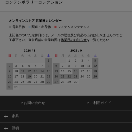
コンテンポラリーコレクション
オンラインストア 営業日カレンダー
■
■
■
営業日休
配送・出荷休
システムメンテナンス
上記色のついた定休日には、メールの返信及び商品の出荷は出来ませんのでご
了承下さい。直営店舗の営業時間は
休業日のお知らせ
をご覧ください。
2026 / 8
2026 / 9
日
月
火
水
木
金
土
日
月
火
水
木
金
土
1
1
2
3
4
5
2
3
4
5
6
7
8
6
7
8
9
10
11
12
9
10
11
12
13
14
15
13
14
15
16
17
18
19
16
17
18
19
20
21
22
20
21
22
23
24
25
26
23
24
25
26
27
28
29
27
28
29
30
30
31
> お問い合わせ
> ご利用ガイド
家具
照明