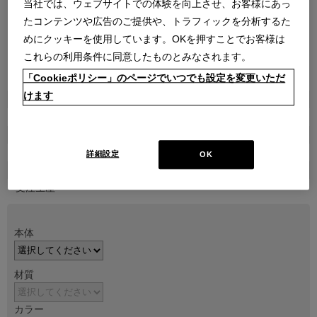
当社では、ウェブサイトでの体験を向上させ、お客様にあっ
たコンテンツや広告のご提供や、トラフィックを分析するた
めにクッキーを使用しています。OKを押すことでお客様は
これらの利用条件に同意したものとみなされます。
●
●
●
●
「Cookieポリシー」のページでいつでも設定を変更いただ
けます
商品属性
家具
販売価格
￥572,000～ ￥803,000
詳細設定
OK
在庫
受注生産
本体
材質
カラー