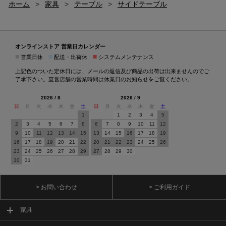
ホーム
>
家具
>
テーブル
>
サイドテーブル
オンラインストア 営業日カレンダー
■
■
■
営業日休
配送・出荷休
システムメンテナンス
上記色のついた定休日には、メールの返信及び商品の出荷は出来ませんのでご
了承下さい。直営店舗の営業時間は
休業日のお知らせ
をご覧ください。
2026 / 8
2026 / 9
日
月
火
水
木
金
土
日
月
火
水
木
金
土
1
1
2
3
4
5
2
3
4
5
6
7
8
6
7
8
9
10
11
12
9
10
11
12
13
14
15
13
14
15
16
17
18
19
16
17
18
19
20
21
22
20
21
22
23
24
25
26
23
24
25
26
27
28
29
27
28
29
30
30
31
> お問い合わせ
> ご利用ガイド
家具