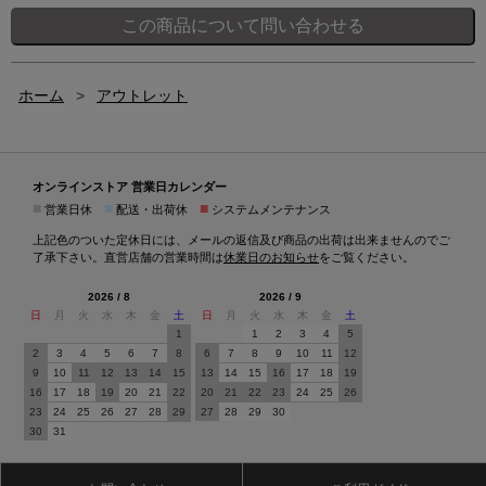
ホーム
>
アウトレット
オンラインストア 営業日カレンダー
■
■
■
営業日休
配送・出荷休
システムメンテナンス
上記色のついた定休日には、メールの返信及び商品の出荷は出来ませんのでご
了承下さい。直営店舗の営業時間は
休業日のお知らせ
をご覧ください。
2026 / 8
2026 / 9
日
月
火
水
木
金
土
日
月
火
水
木
金
土
1
1
2
3
4
5
2
3
4
5
6
7
8
6
7
8
9
10
11
12
9
10
11
12
13
14
15
13
14
15
16
17
18
19
16
17
18
19
20
21
22
20
21
22
23
24
25
26
23
24
25
26
27
28
29
27
28
29
30
30
31