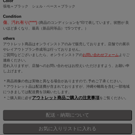
Color
張地＝ブラック シェル・ベース＝ブラック
Condition
傷、汚れ有り(****)
(商品のコンディションを*印で表しています。状態が 良
いほど多くなり、最高（新品同等品）で5つです。）
others
アウトレット商品はオンラインストアのみで販売しております。店舗での展示
やレイアウトプラン作成等は行っておりません。
ご質問などございましたら、オンラインストアの
お問い合わせフォーム
よりご
連絡ください。
恐れ入りますが、店舗へのお問い合わせはお控えいただけますよう、お願い申
し上げます。
＊商品画像の色は実物と異なる場合がありますので､予めご了承ください。
＊アウトレット品は配送費が含まれておりますが、沖縄や離島を含む一部地域
につきましては配送費を頂戴いたします。
アウトレット商品ご購入の注意事項
＊ご購入前に必ず
をご覧ください。