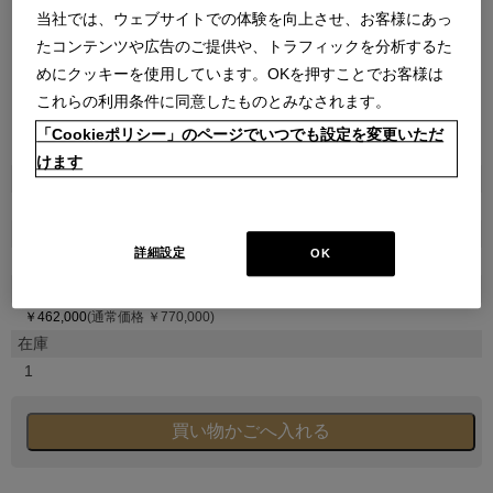
当社では、ウェブサイトでの体験を向上させ、お客様にあっ
たコンテンツや広告のご提供や、トラフィックを分析するた
めにクッキーを使用しています。OKを押すことでお客様は
これらの利用条件に同意したものとみなされます。
「Cookieポリシー」のページでいつでも設定を変更いただ
●
●
●
●
●
●
●
けます
商品属性
アウトレット
品番
詳細設定
OK
B250407-1CA0277210000100X606-2
販売価格
￥462,000
(通常価格 ￥770,000)
在庫
1