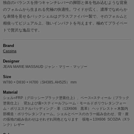
独自のバランスを持つキャンチレバーの脚部と体を包み込むような背座
のフォルムから生まれる究極の快適性。ワイドが広く、濃厚でなめらか
な表情を見せるバックシェルはグラスファイバー製で、そのフォルムと
相俟ってビジュアル上、強いインパクトを与えます。極めてプライベー
トで贅沢な逸品です。
Brand
Cassina
Designer
JEAN MARIE MASSAUD ジャン・マリー・マッソー
Size
W780 × D830 × H700（SH385, AH525） mm
Material
シェル=FRP（グロッシーブラック塗装仕上）、ベース=スティール（ブラック
塗装仕上） 背および座=スティールフレーム・モールドポリウレタンフォー
ム・ポリエステルパッディング・革（13X606 黒革） ヘッドレスト＝木製内
部構造・ポリウレタンフォーム。シェルとベースのカラー組み合わせ、背・座
の張地の組み合わせはそれぞれ同色となります 張地＝13X606 SCOZIA（Xラ
ンク）レザー