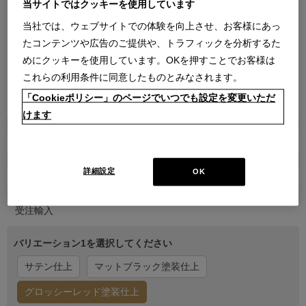
当サイトではクッキーを使用しています
当社では、ウェブサイトでの体験を向上させ、お客様にあっ
たコンテンツや広告のご提供や、トラフィックを分析するた
めにクッキーを使用しています。OKを押すことでお客様は
これらの利用条件に同意したものとみなされます。
「Cookieポリシー」のページでいつでも設定を変更いただ
●
●
●
●
●
●
●
けます
商品属性
家具
販売価格
詳細設定
OK
￥188,100
(通常価格 ￥209,000)
在庫
受注輸入
バリエーション1を選択してください
サテン仕上
マットブラック塗装仕上
グロッシーレッド塗装仕上