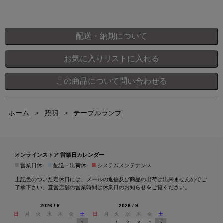
ホーム
>
照明
>
テーブルランプ
オンラインストア 営業日カレンダー
■
■
■
営業日休
配送・出荷休
システムメンテナンス
上記色のついた定休日には、メールの返信及び商品の出荷は出来ませんのでご
了承下さい。直営店舗の営業時間は
休業日のお知らせ
をご覧ください。
2026 / 8
2026 / 9
日
月
火
水
木
金
土
日
月
火
水
木
金
土
1
1
2
3
4
5