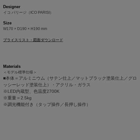
Designer
イコ パリージ（ICO PARISI）
Size
W170 × D190 × H190 mm
プライスリスト・図面ダウンロード
Materials
＜モデル標準仕様＞
■本体＝アルミニウム（サテン仕上／マットブラック塗装仕上／グロ
ッシーレッド塗装仕上）・アクリル・ガラス
※LED内蔵型、色温度2700K
※重量＝2.5kg
※調光機能付き（タップ操作／長押し操作）