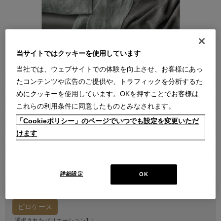
当サイトではクッキーを使用しています
●
●
●
当社では、ウェブサイトでの体験を向上させ、お客様にあっ
商品属性
たコンテンツや広告のご提供や、トラフィックを分析するた
雑貨
めにクッキーを使用しています。OKを押すことでお客様は
品番
これらの利用条件に同意したものとみなされます。
222N0490000060200000
「Cookieポリシー」のページでいつでも設定を変更いただ
販売価格
けます
￥19,800
在庫
在庫あり
詳細設定
OK
バリエーション1を選択してください
ピロケース
選択されたバリエーション1：