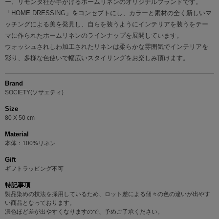
ー、リモンタ社が手がけるホームリネンのオリジナルブランドです。
「HOME DRESSING」をコンセプトにし、カラーと素材の全く新しいマ
ッチングによる美を発見し、自らを装うようにインテリアを装うをテー
マに作られたホームリネンのラインナップを展開しています。
ウォッシュされしわ加工されたリネンは柔らかな雰囲気でインテリアを
彩り、多様な色使いで幅広いスタイリングをお楽しみ頂けます。
Brand
SOCIETY(ソサエティ)
Size
80 X 50 cm
Material
本体：100%リネン
Gift
ギフトラッピング不可
特記事項
製品染めの技法を採用しているため、ロット差による個々の色の違いが出やす
い商品となっております。
濃色ほど差が出やすくなりますので、予めご了承ください。