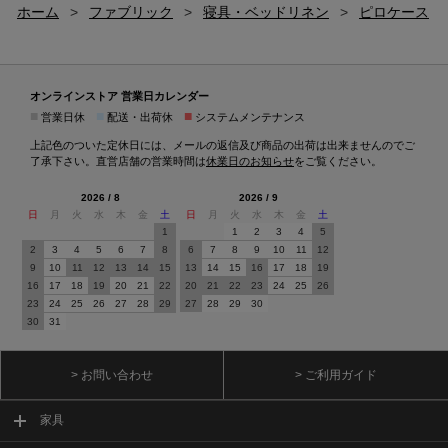
ホーム
>
ファブリック
>
寝具・ベッドリネン
>
ピロケース
オンラインストア 営業日カレンダー
■
■
■
営業日休
配送・出荷休
システムメンテナンス
上記色のついた定休日には、メールの返信及び商品の出荷は出来ませんのでご
了承下さい。直営店舗の営業時間は
休業日のお知らせ
をご覧ください。
2026 / 8
2026 / 9
日
月
火
水
木
金
土
日
月
火
水
木
金
土
1
1
2
3
4
5
2
3
4
5
6
7
8
6
7
8
9
10
11
12
9
10
11
12
13
14
15
13
14
15
16
17
18
19
16
17
18
19
20
21
22
20
21
22
23
24
25
26
23
24
25
26
27
28
29
27
28
29
30
30
31
> お問い合わせ
> ご利用ガイド
家具