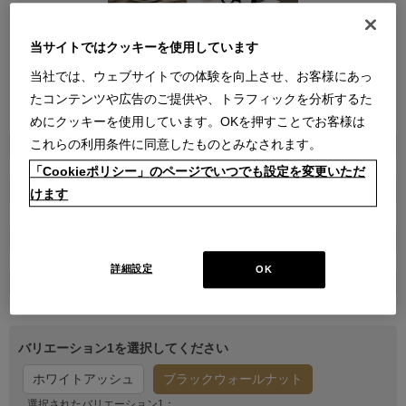
当サイトではクッキーを使用しています
当社では、ウェブサイトでの体験を向上させ、お客様にあっ
たコンテンツや広告のご提供や、トラフィックを分析するた
●
●
●
●
●
●
●
めにクッキーを使用しています。OKを押すことでお客様は
これらの利用条件に同意したものとみなされます。
商品属性
家具
「Cookieポリシー」のページでいつでも設定を変更いただ
品番
けます
1IX7630000400000
販売価格
￥143,000
詳細設定
OK
在庫
受注発注
バリエーション1を選択してください
ホワイトアッシュ
ブラックウォールナット
選択されたバリエーション1：