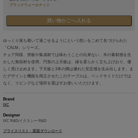
ブラックウォールナット
ゆっくり落ち着いて過ごせるようにという想いをこめて名づけられた
「CALM」シリーズ。
チェア同様、突板や集成材では味わうことの出来ない、木の素材感を生
かした無垢材を使用。円形の上天板は、縁を柔らかく立ち上げおり、優
しく受け止めます。下天板と3本の脚は優れた安定感を生み出します。ま
たデザインと機能を両立させたこのテーブルは、ベッドサイドだけでは
なく、リビングなど場所を選ばずお使いいただけます。
Brand
IXC
Designer
IXC R&D/イクスシー R&D
プライスリスト・図面ダウンロード