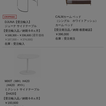
CALMカーム ベッド
（シングル ホワイトアッシュ）
DJUNA【受注輸入】
カーム ベッド
ジューナ サイドテーブル
【受注発注品／納期 都度確認】
【受注輸入品／納期 6-8ヵ月】
￥396,000
(通常価格
￥168,300～
￥336,600
在庫：受注発注
)
￥187,000～
￥374,000
在庫：受注輸入
MIXIT（WH）H420
（H420 ﾎﾜｲﾄ）
ミクシット サイドテーブル
【H420】
【受注輸入品／納期 6-8ヵ月】
￥193,600