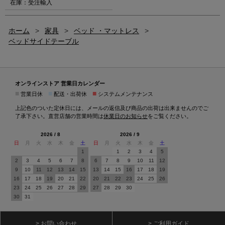
在庫：受注輸入
ホーム
>
家具
>
ベッド ・マットレス
>
ベッドサイドテーブル
オンラインストア 営業日カレンダー
■
■
■
営業日休
配送・出荷休
システムメンテナンス
上記色のついた定休日には、メールの返信及び商品の出荷は出来ませんのでご
了承下さい。直営店舗の営業時間は
休業日のお知らせ
をご覧ください。
2026 / 8
2026 / 9
日
月
火
水
木
金
土
日
月
火
水
木
金
土
1
1
2
3
4
5
2
3
4
5
6
7
8
6
7
8
9
10
11
12
9
10
11
12
13
14
15
13
14
15
16
17
18
19
16
17
18
19
20
21
22
20
21
22
23
24
25
26
23
24
25
26
27
28
29
27
28
29
30
30
31
> お問い合わせ
> ご利用ガイド