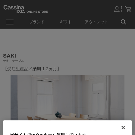
ブランド
ギフト
アウトレット
SAKI
サキ テーブル
【受注生産品／納期 1-2ヵ月】