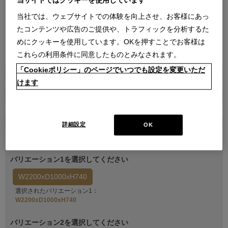
当サイトではクッキーを使用しています
当社では、ウェブサイトでの体験を向上させ、お客様にあっ
たコンテンツや広告のご提供や、トラフィックを分析するた
めにクッキーを使用しています。OKを押すことでお客様は
●
●
●
これらの利用条件に同意したものとみなされます。
「Cookieポリシー」のページでいつでも設定を変更いただ
商品属性
けます
家具
販売価格
￥891,000
在庫
詳細設定
OK
受注生産
バリエーション1を選択してください
W2200xD1000xH740
選択されたバリエーション1：
W2200xD1000xH740
バリエーション2を選択してください