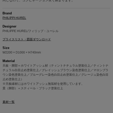
同じなので、コンビネーション良く納まります。
Brand
PHILIPPI HUREL
Designer
PHILIPPE HUREL/フィリップ・ユーレル
プライスリスト・図面ダウンロード
Size
W2200 × D1000 × H740mm
Material
天板・脚部＝ホワイトアッシュ材（ティントナチュラル塗装仕上／ティントナ
チュラル白目止め塗装仕上／グレイッシュブラウン染色塗装仕上／マロンブラ
ウン染色塗装仕上／ブルーグレー染色白目止め塗装仕上／グレージュ染色白目
止め塗装仕上）
※天板縁材にはホワイトアッシュ無垢材を使用しています。
貫（脚部）＝スティール・ブラック塗装仕上
素材一覧