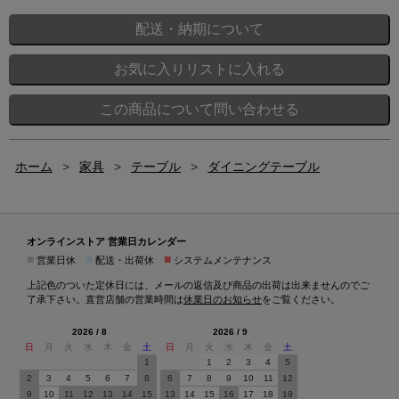
ホーム
>
家具
>
テーブル
>
ダイニングテーブル
オンラインストア 営業日カレンダー
■
■
■
営業日休
配送・出荷休
システムメンテナンス
上記色のついた定休日には、メールの返信及び商品の出荷は出来ませんのでご
了承下さい。直営店舗の営業時間は
休業日のお知らせ
をご覧ください。
2026 / 8
2026 / 9
日
月
火
水
木
金
土
日
月
火
水
木
金
土
1
1
2
3
4
5
2
3
4
5
6
7
8
6
7
8
9
10
11
12
9
10
11
12
13
14
15
13
14
15
16
17
18
19