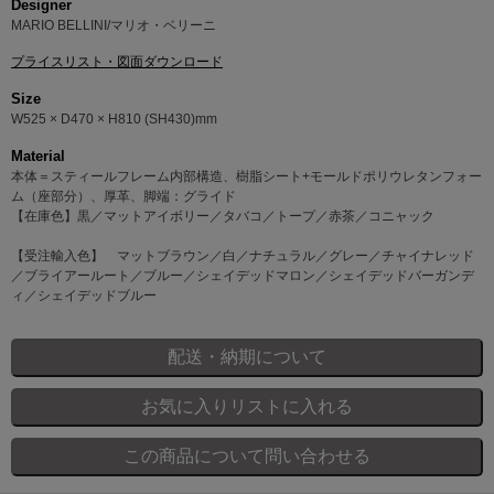
Designer
MARIO BELLINI/マリオ・ベリーニ
プライスリスト・図面ダウンロード
Size
W525 × D470 × H810 (SH430)mm
Material
本体＝スティールフレーム内部構造、樹脂シート+モールドポリウレタンフォー
ム（座部分）、厚革、脚端：グライド
【在庫色】黒／マットアイボリー／タバコ／トープ／赤茶／コニャック
【受注輸入色】 マットブラウン／白／ナチュラル／グレー／チャイナレッド
／ブライアールート／ブルー／シェイデッドマロン／シェイデッドバーガンデ
ィ／シェイデッドブルー