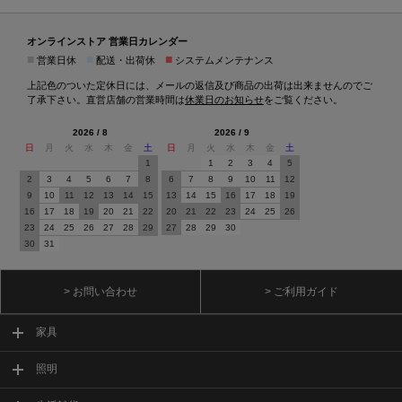
オンラインストア 営業日カレンダー
■
■
■
営業日休
配送・出荷休
システムメンテナンス
上記色のついた定休日には、メールの返信及び商品の出荷は出来ませんのでご
了承下さい。直営店舗の営業時間は
休業日のお知らせ
をご覧ください。
2026 / 8
2026 / 9
日
月
火
水
木
金
土
日
月
火
水
木
金
土
1
1
2
3
4
5
2
3
4
5
6
7
8
6
7
8
9
10
11
12
9
10
11
12
13
14
15
13
14
15
16
17
18
19
16
17
18
19
20
21
22
20
21
22
23
24
25
26
23
24
25
26
27
28
29
27
28
29
30
30
31
> お問い合わせ
> ご利用ガイド
家具
照明