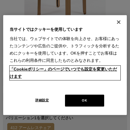
当サイトではクッキーを使用しています
当社では、ウェブサイトでの体験を向上させ、お客様にあっ
●
●
●
●
●
●
●
●
●
●
●
●
●
●
●
●
●
●
●
●
たコンテンツや広告のご提供や、トラフィックを分析するた
商品属性
めにクッキーを使用しています。OKを押すことでお客様は
家具
これらの利用条件に同意したものとみなされます。
品番
「Cookieポリシー」のページでいつでも設定を変更いただ
1CAG102000200000001C
けます
販売価格
￥346,500
(通常価格 ￥385,000)
在庫
詳細設定
OK
受注輸入
バリエーション1を選択してください
412 アームレスチェア