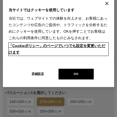
当サイトではクッキーを使用しています
当社では、ウェブサイトでの体験を向上させ、お客様にあっ
たコンテンツや広告のご提供や、トラフィックを分析するた
めにクッキーを使用しています。OKを押すことでお客様は
これらの利用条件に同意したものとみなされます。
●
●
●
●
●
●
●
「Cookieポリシー」のページでいつでも設定を変更いただ
商品属性
けます
家具
販売価格
￥251,328
在庫
詳細設定
OK
受注生産
バリエーション1を選択してください
140×200ｃｍ
170×240ｃｍ
200×200ｃｍ
200×250ｃｍ
200×300ｃｍ