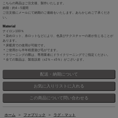
こちらの商品はご注文後、製作いたします。
納期：約4～5週間
ご注文後にメールにて納期のご連絡をいたします。あらかじめご了承くださ
い。
Material
ナイロン100％
＊染めロット、糸ロットなどにより、色及びテクスチャーの差が生じることが
あります。
＊床暖房での使用が可能です。
＊ご使用から半年程度遊び毛がでます。
＊クリーニングの際は、専用業者にドライクリーニングでご指定ください。
＊全ての製品は、製造誤差（±2％～±5％）がございます。
ホーム
>
ファブリック
>
ラグ・マット