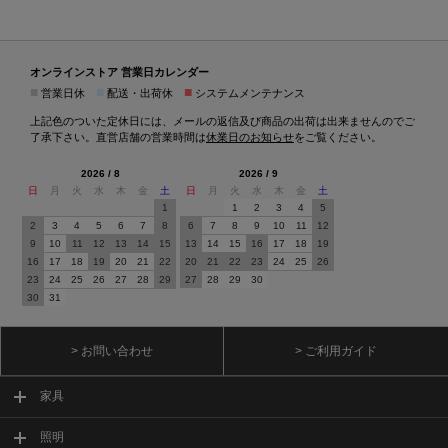
オンラインストア 営業日カレンダー
■
■
■
営業日休
配送・出荷休
システムメンテナンス
上記色のついた定休日には、メールの返信及び商品の出荷は出来ませんのでご
了承下さい。直営店舗の営業時間は
休業日のお知らせ
をご覧ください。
2026 / 8
2026 / 9
日
月
火
水
木
金
土
日
月
火
水
木
金
土
1
1
2
3
4
5
2
3
4
5
6
7
8
6
7
8
9
10
11
12
9
10
11
12
13
14
15
13
14
15
16
17
18
19
16
17
18
19
20
21
22
20
21
22
23
24
25
26
23
24
25
26
27
28
29
27
28
29
30
30
31
> お問い合わせ
> ご利用ガイド
家具
照明