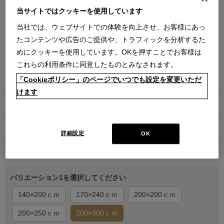
当サイトではクッキーを使用しています
当社では、ウェブサイトでの体験を向上させ、お客様にあっ
たコンテンツや広告のご提供や、トラフィックを分析するた
めにクッキーを使用しています。OKを押すことでお客様は
これらの利用条件に同意したものとみなされます。
●
●
●
●
●
「Cookieポリシー」のページでいつでも設定を変更いただ
商品属性
けます
家具
販売価格
￥250,800
詳細設定
OK
在庫
受注生産
バリエーション1を選択してください
140×200ｃｍ
170×240ｃｍ
200×200ｃｍ
200×250ｃｍ
200×300ｃｍ