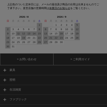
上記色のついた定休日には、メールの返信及び商品の出荷は出来ませんのでご
了承下さい。直営店舗の営業時間は
休業日のお知らせ
をご覧ください。
2026 / 8
2026 / 9
日
月
火
水
木
金
土
日
月
火
水
木
金
土
1
1
2
3
4
5
2
3
4
5
6
7
8
6
7
8
9
10
11
12
9
10
11
12
13
14
15
13
14
15
16
17
18
19
16
17
18
19
20
21
22
20
21
22
23
24
25
26
23
24
25
26
27
28
29
27
28
29
30
30
31
> お問い合わせ
> ご利用ガイド
家具
照明
生活雑貨
ファブリック