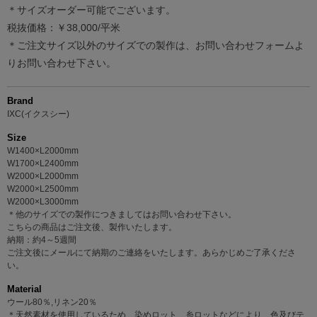
＊サイズオーダー可能でございます。
税抜価格：￥38,000/平米
＊ご注文サイズ以外のサイズでの製作は、お問い合わせフォームよ
りお問い合わせ下さい。
Brand
IXC(イクスシー)
Size
W1400×L2000mm
W1700×L2400mm
W2000×L2000mm
W2000×L2500mm
W2000×L3000mm
＊他のサイズでの製作につきましてはお問い合わせ下さい。
こちらの商品はご注文後、製作いたします。
納期：約4～5週間
ご注文後にメールにて納期のご連絡をいたします。あらかじめご了承くださ
い。
Material
ウール80％,リネン20％
＊天然素材を使用しているため、染めロット、糸ロットなどにより、色及びテ