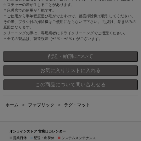
クスチャーの差が生じることがあります。
＊床暖房での使用が可能です。
＊ご使用から半年程度遊び毛がでますので、都度掃除機で吸引してください。
その際、ブラシ付の掃除機はご使用にならないで下さい。 毛抜け、巻き込みの
原因になります。
クリーニングの際は、専用業者にドライクリーニングでご指定ください。
＊全ての製品は、製造誤差（±2％～±5％）がございます。
ホーム
>
ファブリック
>
ラグ・マット
オンラインストア 営業日カレンダー
■
■
■
営業日休
配送・出荷休
システムメンテナンス