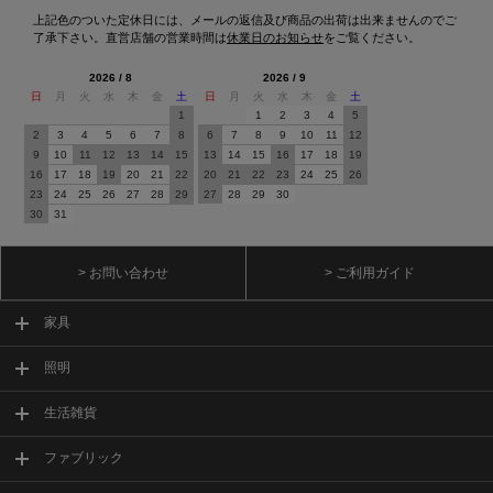
上記色のついた定休日には、メールの返信及び商品の出荷は出来ませんのでご
了承下さい。直営店舗の営業時間は
休業日のお知らせ
をご覧ください。
2026 / 8
2026 / 9
日
月
火
水
木
金
土
日
月
火
水
木
金
土
1
1
2
3
4
5
2
3
4
5
6
7
8
6
7
8
9
10
11
12
9
10
11
12
13
14
15
13
14
15
16
17
18
19
16
17
18
19
20
21
22
20
21
22
23
24
25
26
23
24
25
26
27
28
29
27
28
29
30
30
31
> お問い合わせ
> ご利用ガイド
家具
照明
生活雑貨
ファブリック