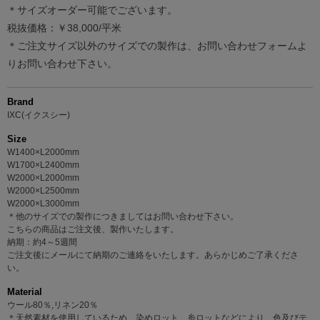
＊サイズオーダー可能でございます。
税抜価格：￥38,000/平米
＊ご注文サイズ以外のサイズでの製作は、お問い合わせフォームよ
りお問い合わせ下さい。
Brand
IXC(イクスシー)
Size
W1400×L2000mm
W1700×L2400mm
W2000×L2000mm
W2000×L2500mm
W2000×L3000mm
＊他のサイズでの製作につきましてはお問い合わせ下さい。
こちらの商品はご注文後、製作いたします。
納期：約4～5週間
ご注文後にメールにて納期のご連絡をいたします。あらかじめご了承くださ
い。
Material
ウール80％,リネン20％
＊天然素材を使用しているため、染めロット、糸ロットなどにより、色及びテ