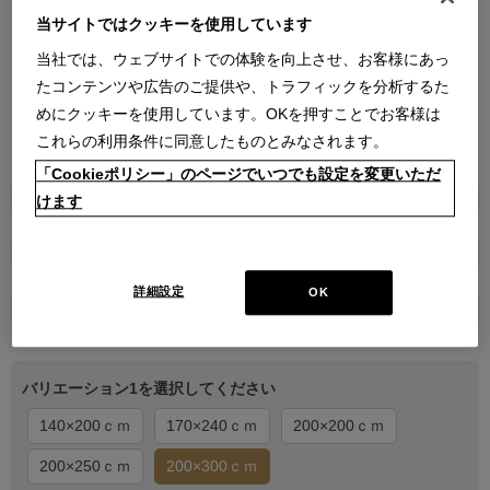
当サイトではクッキーを使用しています
当社では、ウェブサイトでの体験を向上させ、お客様にあっ
たコンテンツや広告のご提供や、トラフィックを分析するた
めにクッキーを使用しています。OKを押すことでお客様は
これらの利用条件に同意したものとみなされます。
●
●
●
●
●
「Cookieポリシー」のページでいつでも設定を変更いただ
商品属性
けます
家具
販売価格
￥250,800
詳細設定
OK
在庫
受注生産
バリエーション1を選択してください
140×200ｃｍ
170×240ｃｍ
200×200ｃｍ
200×250ｃｍ
200×300ｃｍ