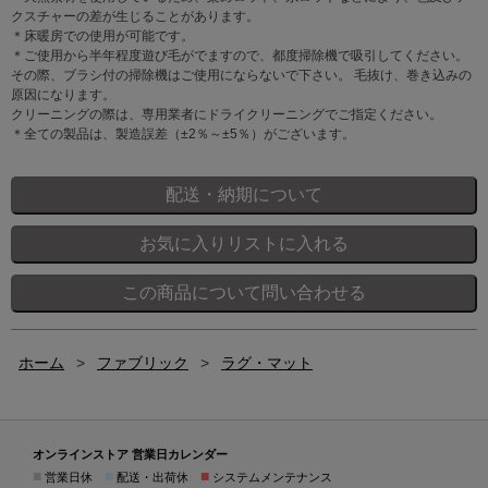
クスチャーの差が生じることがあります。
＊床暖房での使用が可能です。
＊ご使用から半年程度遊び毛がでますので、都度掃除機で吸引してください。
その際、ブラシ付の掃除機はご使用にならないで下さい。 毛抜け、巻き込みの
原因になります。
クリーニングの際は、専用業者にドライクリーニングでご指定ください。
＊全ての製品は、製造誤差（±2％～±5％）がございます。
ホーム
>
ファブリック
>
ラグ・マット
オンラインストア 営業日カレンダー
■
■
■
営業日休
配送・出荷休
システムメンテナンス