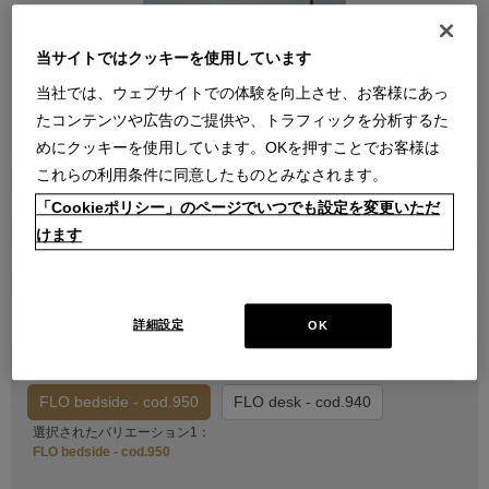
当サイトではクッキーを使用しています
当社では、ウェブサイトでの体験を向上させ、お客様にあっ
たコンテンツや広告のご提供や、トラフィックを分析するた
●
●
●
●
●
●
●
●
●
●
●
●
●
めにクッキーを使用しています。OKを押すことでお客様は
これらの利用条件に同意したものとみなされます。
商品属性
家具
「Cookieポリシー」のページでいつでも設定を変更いただ
販売価格
けます
￥123,200
在庫
受注発注
詳細設定
OK
バリエーション1を選択してください
FLO bedside - cod.950
FLO desk - cod.940
選択されたバリエーション1：
FLO bedside - cod.950