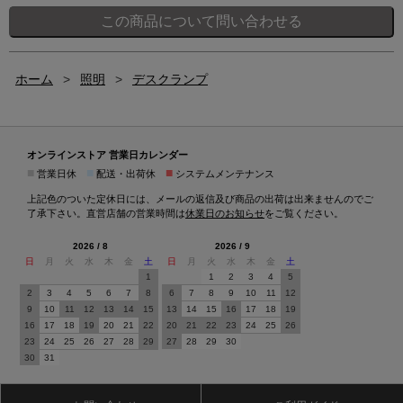
ホーム
>
照明
>
デスクランプ
オンラインストア 営業日カレンダー
■
■
■
営業日休
配送・出荷休
システムメンテナンス
上記色のついた定休日には、メールの返信及び商品の出荷は出来ませんのでご
了承下さい。直営店舗の営業時間は
休業日のお知らせ
をご覧ください。
2026 / 8
2026 / 9
日
月
火
水
木
金
土
日
月
火
水
木
金
土
1
1
2
3
4
5
2
3
4
5
6
7
8
6
7
8
9
10
11
12
9
10
11
12
13
14
15
13
14
15
16
17
18
19
16
17
18
19
20
21
22
20
21
22
23
24
25
26
23
24
25
26
27
28
29
27
28
29
30
30
31