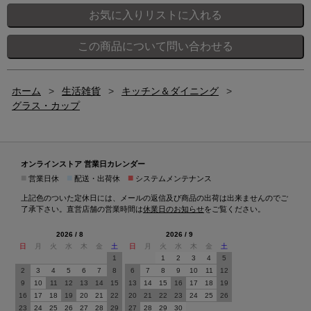
ホーム
>
生活雑貨
>
キッチン＆ダイニング
>
グラス・カップ
オンラインストア 営業日カレンダー
■
■
■
営業日休
配送・出荷休
システムメンテナンス
上記色のついた定休日には、メールの返信及び商品の出荷は出来ませんのでご
了承下さい。直営店舗の営業時間は
休業日のお知らせ
をご覧ください。
2026 / 8
2026 / 9
日
月
火
水
木
金
土
日
月
火
水
木
金
土
1
1
2
3
4
5
2
3
4
5
6
7
8
6
7
8
9
10
11
12
9
10
11
12
13
14
15
13
14
15
16
17
18
19
16
17
18
19
20
21
22
20
21
22
23
24
25
26
23
24
25
26
27
28
29
27
28
29
30