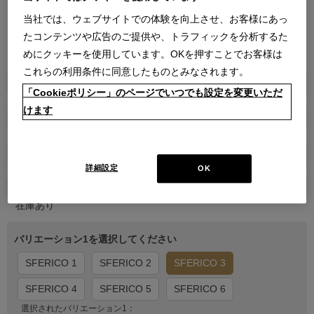
当社では、ウェブサイトでの体験を向上させ、お客様にあっ
たコンテンツや広告のご提供や、トラフィックを分析するた
めにクッキーを使用しています。OKを押すことでお客様は
●
●
●
●
●
●
これらの利用条件に同意したものとみなされます。
商品属性
「Cookieポリシー」のページでいつでも設定を変更いただ
雑貨
けます
品番
2KK0063009600010
販売価格
詳細設定
OK
￥7,700
在庫
在庫あり
バリエーション1を選択してください
SFERICO 1
SFERICO 2
SFERICO 3
SFERICO 4
SFERICO 5
SFERICO 6
選択されたバリエーション1：