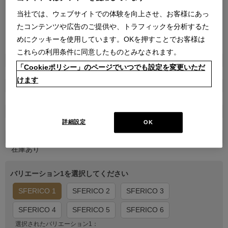
当社では、ウェブサイトでの体験を向上させ、お客様にあっ
たコンテンツや広告のご提供や、トラフィックを分析するた
めにクッキーを使用しています。OKを押すことでお客様は
●
●
●
●
●
●
これらの利用条件に同意したものとみなされます。
商品属性
「Cookieポリシー」のページでいつでも設定を変更いただ
雑貨
けます
品番
2KK0063009400010
販売価格
詳細設定
OK
￥7,700
在庫
在庫あり
バリエーション1を選択してください
SFERICO 1
SFERICO 2
SFERICO 3
SFERICO 4
SFERICO 5
SFERICO 6
選択されたバリエーション1：