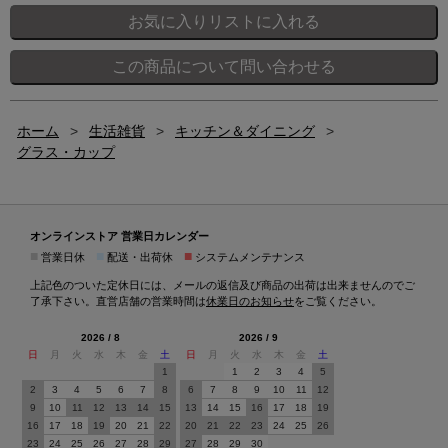
ホーム
>
生活雑貨
>
キッチン＆ダイニング
>
グラス・カップ
オンラインストア 営業日カレンダー
■
■
■
営業日休
配送・出荷休
システムメンテナンス
上記色のついた定休日には、メールの返信及び商品の出荷は出来ませんのでご
了承下さい。直営店舗の営業時間は
休業日のお知らせ
をご覧ください。
2026 / 8
2026 / 9
日
月
火
水
木
金
土
日
月
火
水
木
金
土
1
1
2
3
4
5
2
3
4
5
6
7
8
6
7
8
9
10
11
12
9
10
11
12
13
14
15
13
14
15
16
17
18
19
16
17
18
19
20
21
22
20
21
22
23
24
25
26
23
24
25
26
27
28
29
27
28
29
30