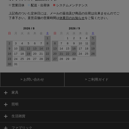
■
■
■
営業日休
配送・出荷休
システムメンテナンス
上記色のついた定休日には、メールの返信及び商品の出荷は出来ませんのでご
了承下さい。直営店舗の営業時間は
休業日のお知らせ
をご覧ください。
2026 / 8
2026 / 9
日
月
火
水
木
金
土
日
月
火
水
木
金
土
1
1
2
3
4
5
2
3
4
5
6
7
8
6
7
8
9
10
11
12
9
10
11
12
13
14
15
13
14
15
16
17
18
19
16
17
18
19
20
21
22
20
21
22
23
24
25
26
23
24
25
26
27
28
29
27
28
29
30
30
31
> お問い合わせ
> ご利用ガイド
家具
照明
生活雑貨
ファブリック