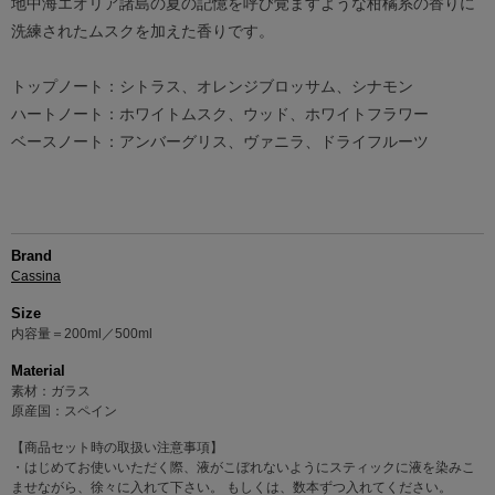
地中海エオリア諸島の夏の記憶を呼び覚ますような柑橘系の香りに
洗練されたムスクを加えた香りです。
トップノート：シトラス、オレンジブロッサム、シナモン
ハートノート：ホワイトムスク、ウッド、ホワイトフラワー
ベースノート：アンバーグリス、ヴァニラ、ドライフルーツ
Brand
Cassina
Size
内容量＝200ml／500ml
Material
素材：ガラス
原産国：スペイン
【商品セット時の取扱い注意事項】
・はじめてお使いいただく際、液がこぼれないようにスティックに液を染みこ
ませながら、徐々に入れて下さい。 もしくは、数本ずつ入れてください。