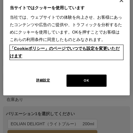
当サイトではクッキーを使用しています
当社では、ウェブサイトでの体験を向上させ、お客様にあっ
たコンテンツや広告のご提供や、トラフィックを分析するた
めにクッキーを使用しています。OKを押すことでお客様は
●
●
●
●
●
●
●
これらの利用条件に同意したものとみなされます。
商品属性
「Cookieポリシー」のページでいつでも設定を変更いただ
雑貨
けます
品番
2CAG2440003030000000
販売価格
詳細設定
OK
￥33,000
在庫
在庫あり
バリエーション1を選択してください
EOLIAN DELIGHT（ライトブルー） 200ml