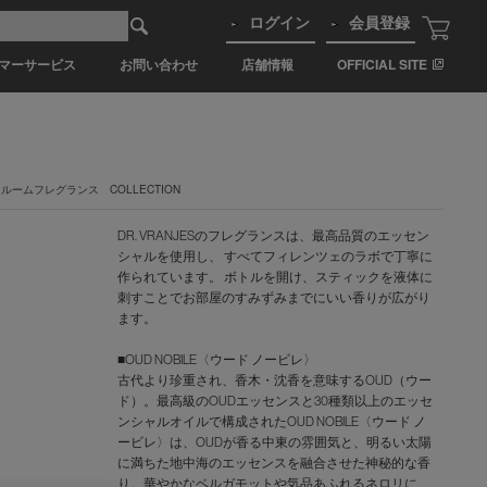
ログイン
会員登録
マーサービス
お問い合わせ
店舗情報
OFFICIAL SITE
ルームフレグランス COLLECTION
DR. VRANJESのフレグランスは、最高品質のエッセン
シャルを使用し、 すべてフィレンツェのラボで丁寧に
作られています。 ボトルを開け、スティックを液体に
刺すことでお部屋のすみずみまでにいい香りが広がり
ます。
■OUD NOBILE〈ウード ノービレ〉
古代より珍重され、香木・沈香を意味するOUD（ウー
ド）。最高級のOUDエッセンスと30種類以上のエッセ
ンシャルオイルで構成されたOUD NOBILE〈ウード ノ
ービレ〉は、OUDが香る中東の雰囲気と、明るい太陽
に満ちた地中海のエッセンスを融合させた神秘的な香
り。華やかなベルガモットや気品あふれるネロリに、