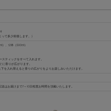
l
よって多少前後します。）
）、12本（500ml）
ブースティックをすべて入れます。
すぐに香りが広がります。
の上下を入れ替えると香りの広がりをよりお楽しみいただけます。
送はお届けまで7～10日程度お時間を頂戴いたします。