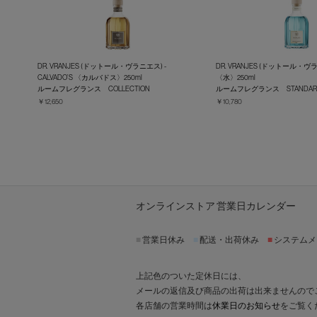
DR. VRANJES (ドットール・ヴラニエス) -
DR. VRANJES (ドットール・ヴラ
CALVADO’S 〈カルバドス〉250ml
〈水〉250ml
ルームフレグランス COLLECTION
ルームフレグランス STANDARD 
￥12,650
￥10,780
オンラインストア 営業日カレンダー
■
営業日休み
■
配送・出荷休み
■
システムメ
上記色のついた定休日には、
メールの返信及び商品の出荷は出来ませんので
各店舗の営業時間は
休業日のお知らせ
をご覧く