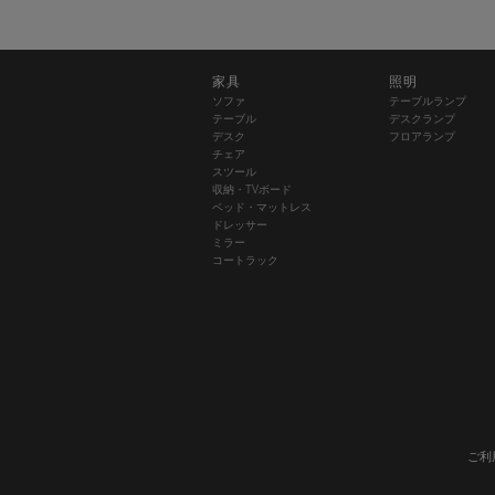
家具
照明
ソファ
テーブルランプ
テーブル
デスクランプ
デスク
フロアランプ
チェア
スツール
収納・TVボード
ベッド・マットレス
ドレッサー
ミラー
コートラック
ご利