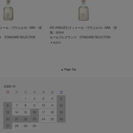
ドットール・ヴラニエス) - ARIA 〈空
DR. VRANJES (ドットール・ヴラニエス) - ARIA 〈空
気〉500ml
TANDARD SELECTION
ルームフレグランス STANDARD SELECTION
￥16,500
▲ Page Top
2026 / 9
日
月
火
水
木
金
土
1
2
3
4
5
6
7
8
9
10
11
12
13
14
15
16
17
18
19
20
21
22
23
24
25
26
27
28
29
30