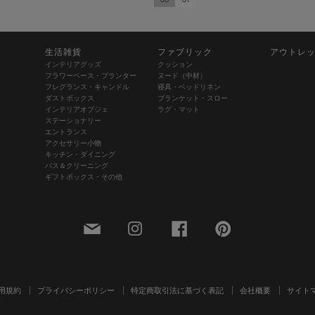
生活雑貨
ファブリック
アウトレ
インテリアグッズ
クッション
フラワーベース・プランター
ヌード（中材）
フレグランス・キャンドル
寝具・ベッドリネン
ダストボックス
ブランケット・スロー
インテリアオブジェ
ラグ・マット
ステーショナリー
エントランス
アクセサリー小物
キッチン・ダイニング
バス＆クリーニング
ギフトボックス・その他
用規約
プライバシーポリシー
特定商取引法に基づく表記
会社概要
サイト