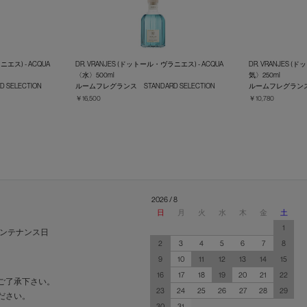
ニエス) - ACQUA
DR. VRANJES (ドットール・ヴラニエス) - ACQUA
DR. VRANJES (
〈水〉500ml
気〉250ml
SELECTION
ルームフレグランス STANDARD SELECTION
ルームフレグランス S
￥16,500
￥10,780
2026 / 8
日
月
火
水
木
金
土
1
ンテナンス日
2
3
4
5
6
7
8
9
10
11
12
13
14
15
16
17
18
19
20
21
22
ご了承下さい。
23
24
25
26
27
28
29
ださい。
30
31