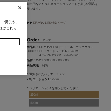
魅力的なミルラのオリエンタルノートが美しい調和を
奏でます。
のご提供や、
▶▶
DR. VRANJES 特集ページ
様はこれら
商品名：
DR. VRANJES (ドットール・ヴラニエス) -
OUD NOBILE 〈ウード ノービレ〉250ml
ルームフレグランス COLLECTION
品番：
222N0160012000000000
商品属性：
雑貨
選択されたバリエーション
バリエーション1：
250ml
バリエーション1 を選択してください。
250ml
500ml