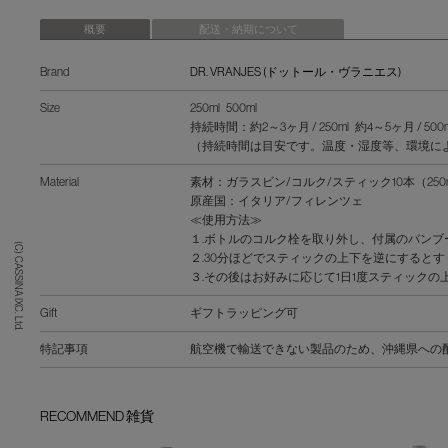
概要
配送・納期について
Brand
DR. VRANJES (ドットール・ヴラニエス)
Size
250ml 500ml
持続時間：約2～3ヶ月 / 250ml 約4～5ヶ月 / 500m
（持続時間は目安です。温度・湿度等、環境に
Material
素材：ガラスビン/コルク/スティック10本（250ml
原産国：イタリア/フィレンツェ
≪使用方法≫
１.ボトルのコルク栓を取り外し、付属のバン
(C) CASSINA IXC. Ltd.
２.30分ほどでスティックの上下を逆にすると
３.その後はお好みに応じて1日1度スティック
Gift
ギフトラッピング可
特記事項
航空機で輸送できない製品のため、沖縄県への配
RECOMMEND 雑貨