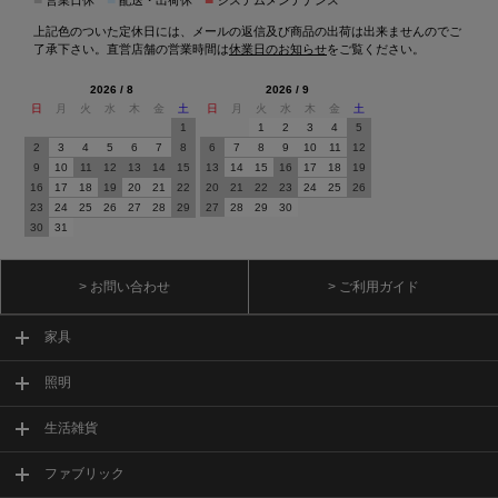
営業日休
配送・出荷休
システムメンテナンス
上記色のついた定休日には、メールの返信及び商品の出荷は出来ませんのでご
了承下さい。直営店舗の営業時間は
休業日のお知らせ
をご覧ください。
2026 / 8
2026 / 9
日
月
火
水
木
金
土
日
月
火
水
木
金
土
1
1
2
3
4
5
2
3
4
5
6
7
8
6
7
8
9
10
11
12
9
10
11
12
13
14
15
13
14
15
16
17
18
19
16
17
18
19
20
21
22
20
21
22
23
24
25
26
23
24
25
26
27
28
29
27
28
29
30
30
31
> お問い合わせ
> ご利用ガイド
家具
照明
生活雑貨
ファブリック