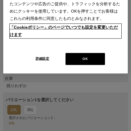
たコンテンツや広告のご提供や、トラフィックを分析するた
めにクッキーを使用しています。OKを押すことでお客様は
これらの利用条件に同意したものとみなされます。
●
●
●
●
●
●
●
●
●
「Cookieポリシー」のページでいつでも設定を変更いただ
商品属性
けます
雑貨
品番
222N0250000000000000
詳細設定
OK
販売価格
￥29,700
在庫
残りわずか
バリエーション1を選択してください
24L
35L
選択されたバリエーション1：
24L