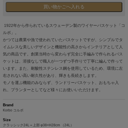
1922年から作られているスウェーデン製のワイヤーバスケット「コ
ルボ」。
かつては農業や漁で使われていたバスケットですが、シンプルでタ
イムレスな美しいデザインと機能性の高さからインテリアとして人
気の商品です。創業当時から変わらず完全に手編みで作られるバス
ケットは、溶接なしで職人が一つずつ手作りで丁寧に編んで作って
います。また、耐酸性ステンレス鋼を使用しているため、環境に左
右されない高い耐久性があり、輝きも長続きします。
モノを運ぶ機能のみならず、ランドリーバスケット、おもちゃ入
れ、プランターとしてなど様々にお使いいただけます。
Brand
Korbo コルボ
Size
クラッシック24L＝上部 φ38×H28cm （24L）