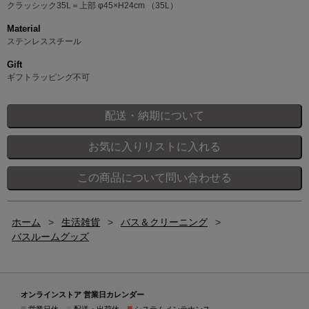
クラッシック35L＝上部 φ45×H24cm （35L）
Material
ステンレススチール
Gift
ギフトラッピング不可
ホーム
>
生活雑貨
>
バス＆クリーニング
>
バスルームグッズ
オンラインストア 営業日カレンダー
■
■
■