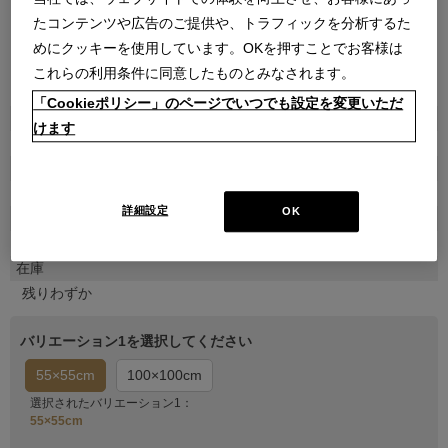
たコンテンツや広告のご提供や、トラフィックを分析するた
めにクッキーを使用しています。OKを押すことでお客様は
これらの利用条件に同意したものとみなされます。
●
●
●
「Cookieポリシー」のページでいつでも設定を変更いただ
商品属性
けます
雑貨
品番
221G0260007000000000
詳細設定
OK
販売価格
￥110,000
在庫
残りわずか
バリエーション1を選択してください
55×55cm
100×100cm
選択されたバリエーション1：
55×55cm