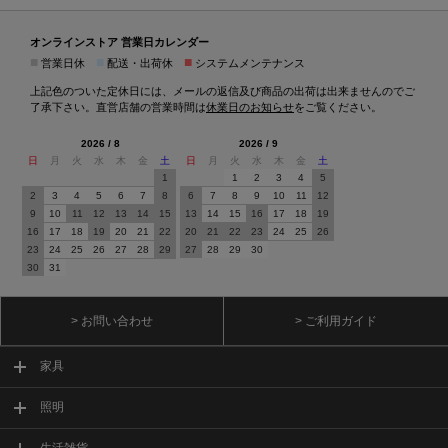
オンラインストア 営業日カレンダー
■
■
■
営業日休
配送・出荷休
システムメンテナンス
上記色のついた定休日には、メールの返信及び商品の出荷は出来ませんのでご
了承下さい。直営店舗の営業時間は
休業日のお知らせ
をご覧ください。
2026 / 8
2026 / 9
日
月
火
水
木
金
土
日
月
火
水
木
金
土
1
1
2
3
4
5
2
3
4
5
6
7
8
6
7
8
9
10
11
12
9
10
11
12
13
14
15
13
14
15
16
17
18
19
16
17
18
19
20
21
22
20
21
22
23
24
25
26
23
24
25
26
27
28
29
27
28
29
30
30
31
> お問い合わせ
> ご利用ガイド
家具
照明