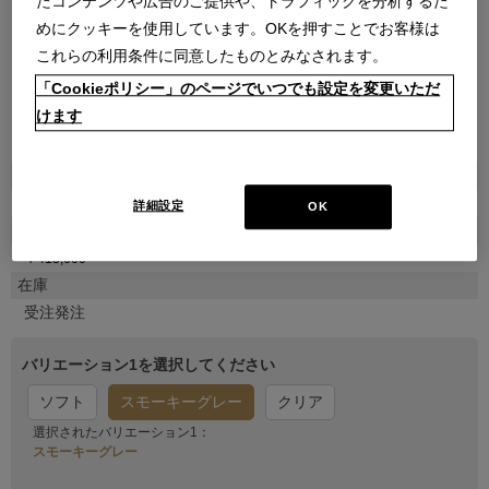
たコンテンツや広告のご提供や、トラフィックを分析するた
めにクッキーを使用しています。OKを押すことでお客様は
これらの利用条件に同意したものとみなされます。
「Cookieポリシー」のページでいつでも設定を変更いただ
けます
●
●
●
●
商品属性
家具
詳細設定
OK
販売価格
￥413,600
在庫
受注発注
バリエーション1を選択してください
ソフト
スモーキーグレー
クリア
選択されたバリエーション1：
スモーキーグレー