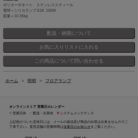
ポリカーボネート、ステンレススティール
電球＝シリカランプ E26 100W
質量＝10.35kg
ホーム
>
照明
>
フロアランプ
オンラインストア 営業日カレンダー
■
■
■
営業日休
配送・出荷休
システムメンテナンス
上記色のついた定休日には、メールの返信及び商品の出荷は出来ませんのでご
了承下さい。直営店舗の営業時間は
休業日のお知らせ
をご覧ください。
2026 / 8
2026 / 9