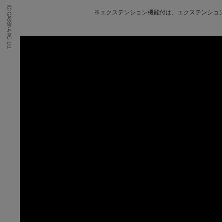
(C) CASSINA IXC. Ltd.
※エクステンション機能付は、エクステンショ