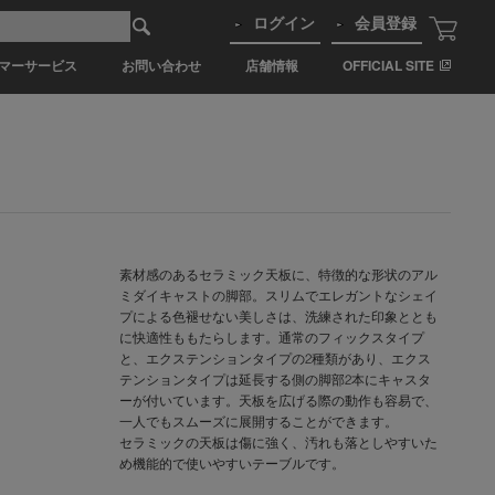
ログイン
会員登録
マーサービス
お問い合わせ
店舗情報
OFFICIAL SITE
素材感のあるセラミック天板に、特徴的な形状のアル
ミダイキャストの脚部。スリムでエレガントなシェイ
プによる色褪せない美しさは、洗練された印象ととも
に快適性ももたらします。通常のフィックスタイプ
と、エクステンションタイプの2種類があり、エクス
テンションタイプは延長する側の脚部2本にキャスタ
ーが付いています。天板を広げる際の動作も容易で、
一人でもスムーズに展開することができます。
セラミックの天板は傷に強く、汚れも落としやすいた
め機能的で使いやすいテーブルです。