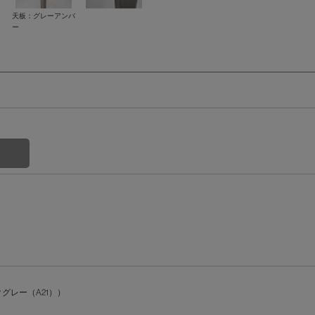
天板：グレーアンバ
ー
グレー（A21））