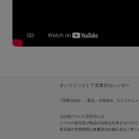
オンラインストア 営業日カレンダー
■
営業日休み
■
配送・出荷休み
■
システムメ
上記色のついた定休日には、
メールの返信及び商品の出荷は出来ませんので
各店舗の営業時間は
休業日のお知らせ
をご覧く