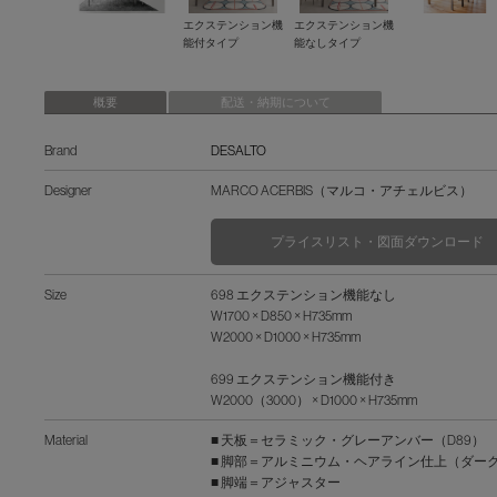
エクステンション機
エクステンション機
能付タイプ
能なしタイプ
概要
配送・納期について
Brand
DESALTO
Designer
MARCO ACERBIS（マルコ・アチェルビス）
プライスリスト・図面ダウンロード
Size
698 エクステンション機能なし
W1700 × D850 × H735mm
W2000 × D1000 × H735mm
699 エクステンション機能付き
W2000（3000） × D1000 × H735mm
Material
■ 天板＝セラミック・グレーアンバー（D89）
■ 脚部＝アルミニウム・ヘアライン仕上（ダーク
■ 脚端＝アジャスター