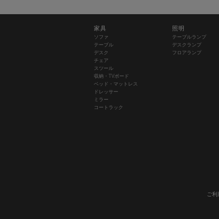
家具
照明
ソファ
テーブルランプ
テーブル
デスクランプ
デスク
フロアランプ
チェア
スツール
収納・TVボード
ベッド・マットレス
ドレッサー
ミラー
コートラック
ご利