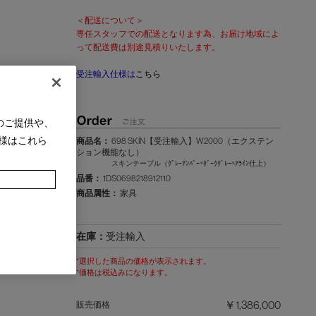
＜配送について＞
専任スタッフでの配送となります為、お届け地域によ
って配送費は別途見積りいたします。
受注輸入仕様は
こちら
のご提供や、
様はこれら
商品名：
698 SKIN【受注輸入】W2000（エクステン
ション機能なし）
スキンテーブル（ｸﾞﾚｰｱﾝﾊﾞｰ×ﾀﾞｰｸｸﾞﾚｰﾍｱﾗｲﾝ仕上）
品番：
1DS0698218912110
商品属性：
家具
在庫：
受注輸入
*選択した商品の価格が表示されます。
*価格は税込みになります。
￥1,386,000
販売価格