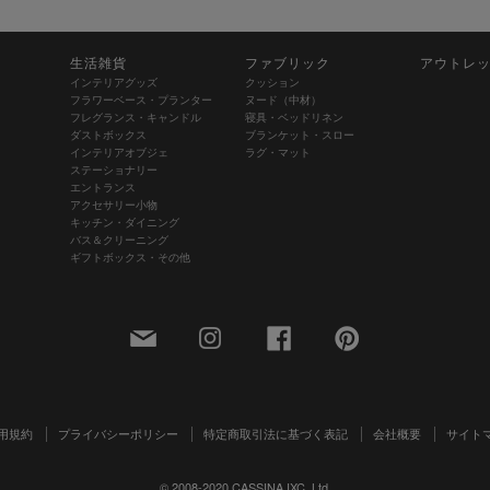
生活雑貨
ファブリック
アウトレ
インテリアグッズ
クッション
フラワーベース・プランター
ヌード（中材）
フレグランス・キャンドル
寝具・ベッドリネン
ダストボックス
ブランケット・スロー
インテリアオブジェ
ラグ・マット
ステーショナリー
エントランス
アクセサリー小物
キッチン・ダイニング
バス＆クリーニング
ギフトボックス・その他
用規約
プライバシーポリシー
特定商取引法に基づく表記
会社概要
サイト
© 2008-2020 CASSINA IXC. Ltd.