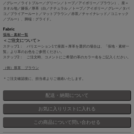
／グレー／ライトブルー／グリーン／トープ／アイボリー／ブラウン）、座＝
タオル地／籐張／厚革（白／ナチュラル ／トープ／アイボリー／グレー／タバ
コ／ブライアールート／マットブラウン／赤茶／チャイナレッド／コニャック
／ブルー）、脚端：グライド。
Fabric
張地・素材一覧
＜ご注文について＞
ステップ1： バリエーション1で座面＝厚革を選択の場合は、「張地・素材一
覧」より革のお色をご参照ください。
ステップ2： ご注文時、コメントにご希望の革のカラー名をご記入ください。
（例）厚革 ブラウン
＊ご注文確認後に、担当者よりご連絡いたします。