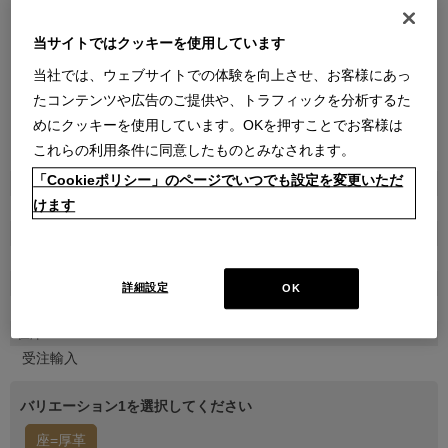
当サイトではクッキーを使用しています
当社では、ウェブサイトでの体験を向上させ、お客様にあっ
たコンテンツや広告のご提供や、トラフィックを分析するた
めにクッキーを使用しています。OKを押すことでお客様は
●
●
●
●
●
●
●
●
●
●
●
●
●
●
これらの利用条件に同意したものとみなされます。
「Cookieポリシー」のページでいつでも設定を変更いただ
商品属性
けます
家具
品番
1CAG009000300030001R
販売価格
詳細設定
OK
￥267,300
(通常価格 ￥297,000)
在庫
受注輸入
バリエーション1を選択してください
座=厚革