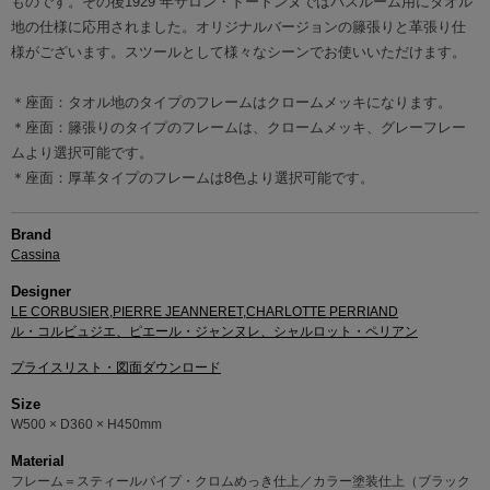
ものです。その後1929 年サロン・ドートンヌではバスルーム用にタオル
地の仕様に応用されました。オリジナルバージョンの籐張りと革張り仕
様がございます。スツールとして様々なシーンでお使いいただけます。
＊座面：タオル地のタイプのフレームはクロームメッキになります。
＊座面：籐張りのタイプのフレームは、クロームメッキ、グレーフレー
ムより選択可能です。
＊座面：厚革タイプのフレームは8色より選択可能です。
Brand
Cassina
Designer
LE CORBUSIER,PIERRE JEANNERET,CHARLOTTE PERRIAND
ル・コルビュジエ、ピエール・ジャンヌレ、シャルロット・ペリアン
プライスリスト・図面ダウンロード
Size
W500 × D360 × H450mm
Material
フレーム＝スティールパイプ・クロムめっき仕上／カラー塗装仕上（ブラック