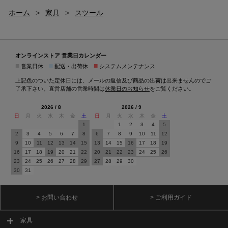
ホーム
>
家具
>
スツール
オンラインストア 営業日カレンダー
■
■
■
営業日休
配送・出荷休
システムメンテナンス
上記色のついた定休日には、メールの返信及び商品の出荷は出来ませんのでご
了承下さい。直営店舗の営業時間は
休業日のお知らせ
をご覧ください。
2026 / 8
2026 / 9
日
月
火
水
木
金
土
日
月
火
水
木
金
土
1
1
2
3
4
5
2
3
4
5
6
7
8
6
7
8
9
10
11
12
9
10
11
12
13
14
15
13
14
15
16
17
18
19
16
17
18
19
20
21
22
20
21
22
23
24
25
26
23
24
25
26
27
28
29
27
28
29
30
30
31
> お問い合わせ
> ご利用ガイド
家具