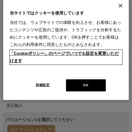
当サイトではクッキーを使用しています
当社では、ウェブサイトでの体験を向上させ、お客様にあっ
たコンテンツや広告のご提供や、トラフィックを分析するた
めにクッキーを使用しています。OKを押すことでお客様は
●
●
●
●
●
●
●
●
これらの利用条件に同意したものとみなされます。
「Cookieポリシー」のページでいつでも設定を変更いただ
商品属性
けます
家具
品番
1CAG102000100000003K
販売価格
詳細設定
OK
￥485,100
(通常価格 ￥539,000)
在庫
受注輸入
バリエーション1を選択してください
412 アームレスチェア