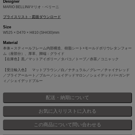
Designer
MARIO BELLINI/マリオ・ベリーニ
プライスリスト・図面ダウンロード
Size
W525 × D470 × H810 (SH430)mm
Material
本体＝スティールフレーム内部構造、樹脂シート+モールドポリウレタンフォー
ム（座部分）、厚革、脚端：グライド
【在庫色】黒／マットアイボリー／タバコ／トープ／赤茶／コニャック
【受注輸入色】 マットブラウン／白／ナチュラル／グレー／チャイナレッド
／ブライアールート／ブルー／シェイデッドマロン／シェイデッドバーガンデ
ィ／シェイデッドブルー