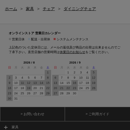
ホーム
>
家具
>
チェア
>
ダイニングチェア
オンラインストア 営業日カレンダー
■
■
■
営業日休
配送・出荷休
システムメンテナンス
上記色のついた定休日には、メールの返信及び商品の出荷は出来ませんのでご
了承下さい。直営店舗の営業時間は
休業日のお知らせ
をご覧ください。
2026 / 8
2026 / 9
日
月
火
水
木
金
土
日
月
火
水
木
金
土
1
1
2
3
4
5
2
3
4
5
6
7
8
6
7
8
9
10
11
12
9
10
11
12
13
14
15
13
14
15
16
17
18
19
16
17
18
19
20
21
22
20
21
22
23
24
25
26
23
24
25
26
27
28
29
27
28
29
30
30
31
> お問い合わせ
> ご利用ガイド
家具