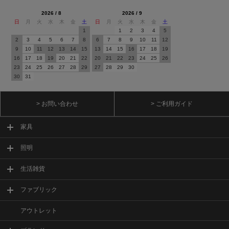
2026 / 8
2026 / 9
日
月
火
水
木
金
土
日
月
火
水
木
金
土
1
1
2
3
4
5
2
3
4
5
6
7
8
6
7
8
9
10
11
12
9
10
11
12
13
14
15
13
14
15
16
17
18
19
16
17
18
19
20
21
22
20
21
22
23
24
25
26
23
24
25
26
27
28
29
27
28
29
30
30
31
> お問い合わせ
> ご利用ガイド
家具
照明
生活雑貨
ファブリック
アウトレット