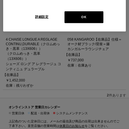
詳細設定
OK
4 CHAISE LONGUE A REGLAGE
058 KANGAROO【在庫品】仕様＝
CONTINU,DURABLE（クロムめっ
オーク材ブラック/背座＝籐
き・黒革（13X606））
カンガルーラウンジチェア
（クロムめっき・黒革
【在庫品】
（13X606））
￥737,000
シェーズ ロング ア レグラージュ コ
在庫：在庫あり
ンティニュ デュラーブル
【在庫品】
￥1,452,000
在庫：残りわずか
2
件あります
オンラインストア 営業日カレンダー
■
■
■
営業日休
配送・出荷休
システムメンテナンス
上記色のついた定休日には、メールの返信及び商品の出荷は出来ませんのでご
了承下さい。直営店舗の営業時間は
休業日のお知らせ
をご覧ください。