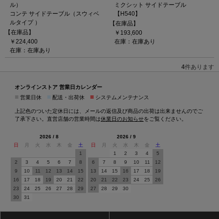
ル）
ミクシット サイドテーブル
コンテ サイドテーブル（スウィベ
【H540】
ルタイプ ）
【在庫品】
【在庫品】
￥193,600
￥224,400
在庫：在庫あり
在庫：在庫あり
4
件あります
オンラインストア 営業日カレンダー
■
■
■
営業日休
配送・出荷休
システムメンテナンス
上記色のついた定休日には、メールの返信及び商品の出荷は出来ませんのでご
了承下さい。直営店舗の営業時間は
休業日のお知らせ
をご覧ください。
2026 / 8
2026 / 9
日
月
火
水
木
金
土
日
月
火
水
木
金
土
1
1
2
3
4
5
2
3
4
5
6
7
8
6
7
8
9
10
11
12
9
10
11
12
13
14
15
13
14
15
16
17
18
19
16
17
18
19
20
21
22
20
21
22
23
24
25
26
23
24
25
26
27
28
29
27
28
29
30
30
31