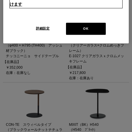
けます
詳細設定
OK
834 CICOGNINO（アッシュ材BK）
E-1027
（φ400 × H795 (TH400) アッシュ
（クリアーガラス×クロムめっきフ
材ブラック）
レーム）
チッコニーニョ サイドテーブル
E-1027 クリアガラスｘクロムメッ
キフレーム
【在庫品】
【在庫品】
￥352,000
在庫：在庫なし
￥217,800
在庫：在庫あり
CON-TE スウィベルタイプ
MIXIT（BK）H540
（ブラックウォールナットナチュラ
（H540 ﾌﾞﾗｯｸ）