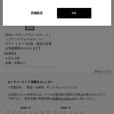
詳細設定
OK
SUAI（ブラックウォールナット）
（ブラックウォールナット）
スアイ ミラー【注意：壁掛け設置
は別途費用がかかります】
【在庫品】
￥211,200
在庫：在庫なし
1
件あります
オンラインストア 営業日カレンダー
■
■
■
営業日休
配送・出荷休
システムメンテナンス
上記色のついた定休日には、メールの返信及び商品の出荷は出来ませんのでご
了承下さい。直営店舗の営業時間は
休業日のお知らせ
をご覧ください。
2026 / 8
2026 / 9
日
月
火
水
木
金
土
日
月
火
水
木
金
土