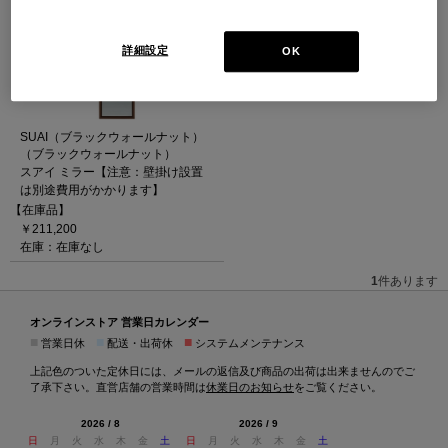
詳細設定
OK
SUAI（ブラックウォールナット）
（ブラックウォールナット）
スアイ ミラー【注意：壁掛け設置
は別途費用がかかります】
【在庫品】
￥211,200
在庫：在庫なし
1
件あります
オンラインストア 営業日カレンダー
■
■
■
営業日休
配送・出荷休
システムメンテナンス
上記色のついた定休日には、メールの返信及び商品の出荷は出来ませんのでご
了承下さい。直営店舗の営業時間は
休業日のお知らせ
をご覧ください。
2026 / 8
2026 / 9
日
月
火
水
木
金
土
日
月
火
水
木
金
土