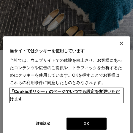
当サイトではクッキーを使用しています
当社では、ウェブサイトでの体験を向上させ、お客様にあっ
一年中快適に
たコンテンツや広告のご提供や、トラフィックを分析するた
めにクッキーを使用しています。OKを押すことでお客様は
冬はもちろん、夏は冷房で、春や秋でも日の当たらない場所に長くいたりする
これらの利用条件に同意したものとみなされます。
と足元から冷えてくることがあります。ルームシューズやブランケットは、欲
しいと思った時に手に取れる場所にあると便利です。また、ウールのような天
「Cookieポリシー」のページでいつでも設定を変更いただ
然素材のラグは湿度調節機能もあるため、冬だけではなく一年を通して快適に
けます
使用できます。
詳細設定
OK
RECOMMEND ITEMS