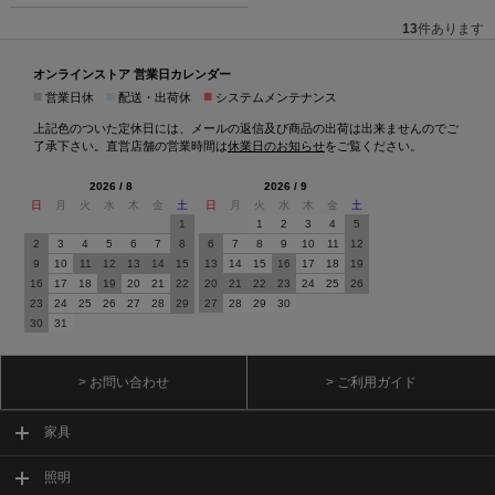
13
件あります
オンラインストア 営業日カレンダー
■
■
■
営業日休
配送・出荷休
システムメンテナンス
上記色のついた定休日には、メールの返信及び商品の出荷は出来ませんのでご
了承下さい。直営店舗の営業時間は
休業日のお知らせ
をご覧ください。
2026 / 8
2026 / 9
日
月
火
水
木
金
土
日
月
火
水
木
金
土
1
1
2
3
4
5
2
3
4
5
6
7
8
6
7
8
9
10
11
12
9
10
11
12
13
14
15
13
14
15
16
17
18
19
16
17
18
19
20
21
22
20
21
22
23
24
25
26
23
24
25
26
27
28
29
27
28
29
30
30
31
> お問い合わせ
> ご利用ガイド
家具
照明