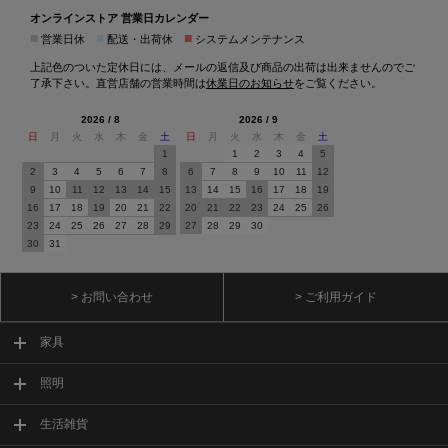
オンラインストア 営業日カレンダー
■
■
■
営業日休
配送・出荷休
システムメンテナンス
上記色のついた定休日には、メールの返信及び商品の出荷は出来ませんのでご
了承下さい。直営店舗の営業時間は
休業日のお知らせ
をご覧ください。
2026 / 8
2026 / 9
日
月
火
水
木
金
土
日
月
火
水
木
金
土
1
1
2
3
4
5
2
3
4
5
6
7
8
6
7
8
9
10
11
12
9
10
11
12
13
14
15
13
14
15
16
17
18
19
16
17
18
19
20
21
22
20
21
22
23
24
25
26
23
24
25
26
27
28
29
27
28
29
30
30
31
> お問い合わせ
> ご利用ガイド
家具
照明
生活雑貨