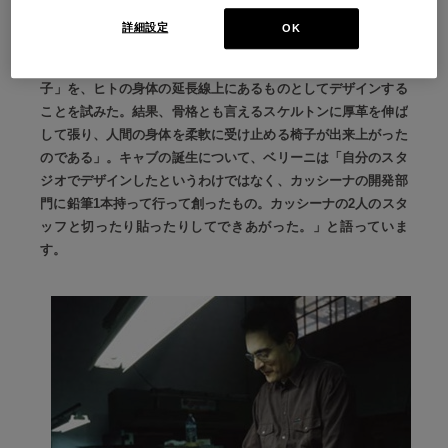
が〈椅子〉なのかもしれない。それゆえに〈4本脚、座、背〉
詳細設定
OK
という極めてベーシックなイメージが広く人々の遺伝子の中に
刻み込まれている。私は皆がごくシンプルにイメージする「椅
子」を、ヒトの身体の延長線上にあるものとしてデザインする
ことを試みた。結果、骨格とも言えるスケルトンに厚革を伸ば
して張り、人間の身体を柔軟に受け止める椅子が出来上がった
のである」。キャブの誕生について、ベリーニは「自分のスタ
ジオでデザインしたというわけではなく、カッシーナの開発部
門に鉛筆1本持って行って創ったもの。カッシーナの2人のスタ
ッフと切ったり貼ったりしてできあがった。」と語っていま
す。