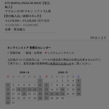
675 MARALUNGA 40 MAXI【受注
輸入】
マラルンガ 40 マキシ ソファ 3人掛
【受注輸入品／納期 6-8ヵ月】
(通常価格
￥2,178,000～
￥5,128,200
)
￥2,420,000～
￥5,698,000
在庫：受注輸入
3
件あります
オンラインストア 営業日カレンダー
■
■
■
営業日休
配送・出荷休
システムメンテナンス
上記色のついた定休日には、メールの返信及び商品の出荷は出来ませんのでご
了承下さい。直営店舗の営業時間は
休業日のお知らせ
をご覧ください。
2026 / 8
2026 / 9
日
月
火
水
木
金
土
日
月
火
水
木
金
土
1
1
2
3
4
5
2
3
4
5
6
7
8
6
7
8
9
10
11
12
9
10
11
12
13
14
15
13
14
15
16
17
18
19
16
17
18
19
20
21
22
20
21
22
23
24
25
26
23
24
25
26
27
28
29
27
28
29
30
30
31