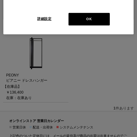
並べ替え：
詳細設定
OK
1
件あります
PEONY
ピアニー ドレスハンガー
【在庫品】
￥136,400
在庫：在庫あり
1
件あります
オンラインストア 営業日カレンダー
■
■
■
営業日休
配送・出荷休
システムメンテナンス
上記色のついた定休日には、メールの返信及び商品の出荷は出来ませんのでご