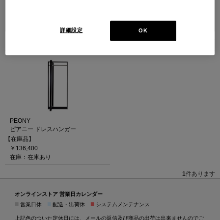
並べ替え：
詳細設定
OK
1
件あります
PEONY
ピアニー ドレスハンガー
【在庫品】
￥136,400
在庫：在庫あり
1
件あります
オンラインストア 営業日カレンダー
■
■
■
営業日休
配送・出荷休
システムメンテナンス
上記色のついた定休日には、メールの返信及び商品の出荷は出来ませんのでご