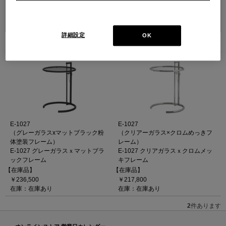
並べ替え：
詳細設定
OK
2
件あります
E-1027
E-1027
（グレーガラスxマットブラック粉
（クリアーガラス×クロムめっきフ
体塗装フレーム）
レーム）
E-1027 グレーガラスｘマットブラ
E-1027 クリアガラスｘクロムメッ
ックフレーム
キフレーム
【在庫品】
【在庫品】
￥236,500
￥217,800
在庫：在庫あり
在庫：在庫あり
2
件あります