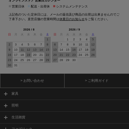
オンラインストア 営業日カレンダー
■
■
■
営業日休
配送・出荷休
システムメンテナンス
上記色のついた定休日には、メールの返信及び商品の出荷は出来ませんのでご
了承下さい。直営店舗の営業時間は
休業日のお知らせ
をご覧ください。
2026 / 8
2026 / 9
日
月
火
水
木
金
土
日
月
火
水
木
金
土
1
1
2
3
4
5
2
3
4
5
6
7
8
6
7
8
9
10
11
12
9
10
11
12
13
14
15
13
14
15
16
17
18
19
16
17
18
19
20
21
22
20
21
22
23
24
25
26
23
24
25
26
27
28
29
27
28
29
30
30
31
> お問い合わせ
> ご利用ガイド
家具
照明
生活雑貨