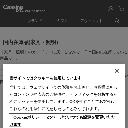
ブランド
ギフト
アウトレット
国内在庫品(家具・照明）
【家具・照明】のカテゴリーに属するなかで、日本国内に在庫している
商品です。
＊絞り込み機能で商品検索することができます。
＊全店舗で在庫を共有しておりますので、最新の在庫状況についてはお
当サイトではクッキーを使用しています
問い合わせください。
当社では、ウェブサイトでの体験を向上させ、お客様にあっ
たコンテンツや広告のご提供や、トラフィックを分析するた
めにクッキーを使用しています。OKを押すことでお客様は
これらの利用条件に同意したものとみなされます。
「Cookieポリシー」のページでいつでも設定を変更いただ
けます