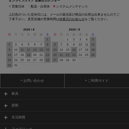
オンラインストア 営業日カレンダー
■
■
■
営業日休
配送・出荷休
システムメンテナンス
上記色のついた定休日には、メールの返信及び商品の出荷は出来ませんのでご
了承下さい。直営店舗の営業時間は
休業日のお知らせ
をご覧ください。
2026 / 8
2026 / 9
日
月
火
水
木
金
土
日
月
火
水
木
金
土
1
1
2
3
4
5
2
3
4
5
6
7
8
6
7
8
9
10
11
12
9
10
11
12
13
14
15
13
14
15
16
17
18
19
16
17
18
19
20
21
22
20
21
22
23
24
25
26
23
24
25
26
27
28
29
27
28
29
30
30
31
> お問い合わせ
> ご利用ガイド
家具
照明
生活雑貨