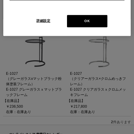
並べ替え：
詳細設定
OK
2
件あります
E-1027
E-1027
（グレーガラスxマットブラック粉
（クリアーガラス×クロムめっきフ
体塗装フレーム）
レーム）
E-1027 グレーガラスｘマットブラ
E-1027 クリアガラスｘクロムメッ
ックフレーム
キフレーム
【在庫品】
【在庫品】
￥236,500
￥217,800
在庫：在庫あり
在庫：在庫あり
2
件あります