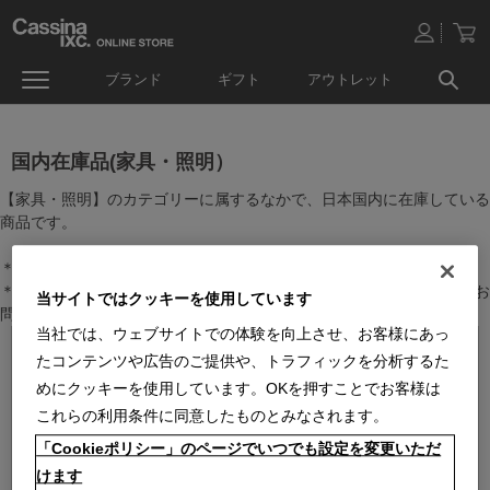
ブランド
ギフト
アウトレット
国内在庫品(家具・照明）
【家具・照明】のカテゴリーに属するなかで、日本国内に在庫している
商品です。
＊絞り込み機能で商品検索することができます。
＊全店舗で在庫を共有しておりますので、最新の在庫状況についてはお
当サイトではクッキーを使用しています
問い合わせください。
当社では、ウェブサイトでの体験を向上させ、お客様にあっ
たコンテンツや広告のご提供や、トラフィックを分析するた
めにクッキーを使用しています。OKを押すことでお客様は
これらの利用条件に同意したものとみなされます。
「Cookieポリシー」のページでいつでも設定を変更いただ
けます