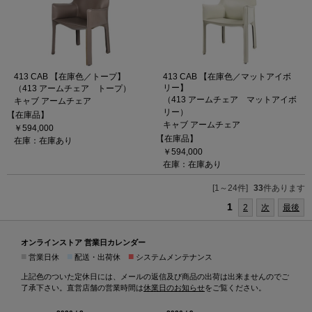
413 CAB 【在庫色／トープ】
413 CAB 【在庫色／マットアイボ
リー】
（413 アームチェア トープ）
（413 アームチェア マットアイボ
キャブ アームチェア
リー）
【在庫品】
キャブ アームチェア
￥594,000
【在庫品】
在庫：在庫あり
￥594,000
在庫：在庫あり
[1～24件]
33
件あります
1
2
次
最後
オンラインストア 営業日カレンダー
■
■
■
営業日休
配送・出荷休
システムメンテナンス
上記色のついた定休日には、メールの返信及び商品の出荷は出来ませんのでご
了承下さい。直営店舗の営業時間は
休業日のお知らせ
をご覧ください。