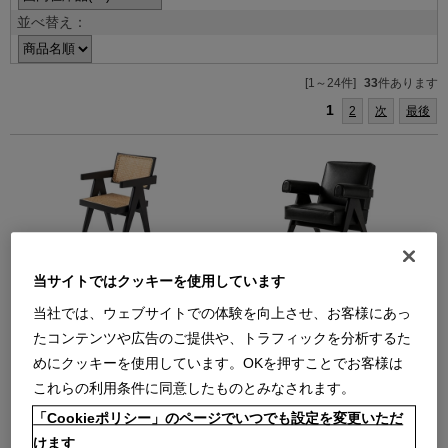
並べ替え：
[1～24件]
33
件あります
1
2
次
最後
051-21 CAPITOL COMPLEX
053 CAPITOL COMPLEX
当サイトではクッキーを使用しています
OFFICE CHAIR【在庫品】仕様＝オ
ARMCHAIR（EXTRA13Y253
ーク材ブラック/背座＝籐
NERO）
当社では、ウェブサイトでの体験を向上させ、お客様にあっ
キャピトル コンプレックス オフィ
（053-CAPITOL-COMPLEX-
たコンテンツや広告のご提供や、トラフィックを分析するた
ス チェア アームチェア
ARMCHAIR.pdf）
めにクッキーを使用しています。OKを押すことでお客様は
キャピトル コンプレックス アーム
【在庫品】
チェア ラウンジチェア
￥638,000
これらの利用条件に同意したものとみなされます。
【在庫品】
在庫：残りわずか
「Cookieポリシー」のページでいつでも設定を変更いただ
￥1,199,000
在庫：残りわずか
けます