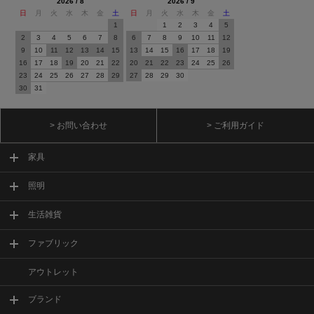
2026 / 8
2026 / 9
日
月
火
水
木
金
土
日
月
火
水
木
金
土
1
1
2
3
4
5
2
3
4
5
6
7
8
6
7
8
9
10
11
12
9
10
11
12
13
14
15
13
14
15
16
17
18
19
16
17
18
19
20
21
22
20
21
22
23
24
25
26
23
24
25
26
27
28
29
27
28
29
30
30
31
> お問い合わせ
> ご利用ガイド
家具
照明
生活雑貨
ファブリック
アウトレット
ブランド