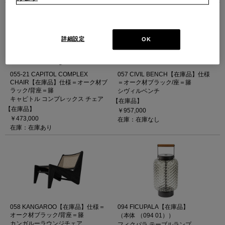
詳細設定
OK
055-21 CAPITOL COMPLEX
057 CIVIL BENCH【在庫品】仕様
CHAIR【在庫品】仕様＝オーク材ブ
＝オーク材ブラック/座＝籐
ラック/背座＝籐
シヴィルベンチ
キャピトル コンプレックス チェア
【在庫品】
【在庫品】
￥957,000
￥473,000
在庫：在庫なし
在庫：在庫あり
058 KANGAROO【在庫品】仕様＝
094 FICUPALA【在庫品】
オーク材ブラック/背座＝籐
（本体 （094 01））
カンガルーラウンジチェア
フィクパラ テーブルランプ